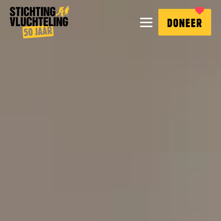
Stichting
MENU
DONEER
Vluchteling