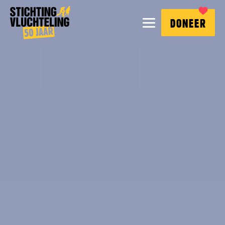
Stichting
MENU
DONEER
Vluchteling