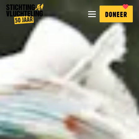
Stichting
MENU
DONEER
Vluchteling