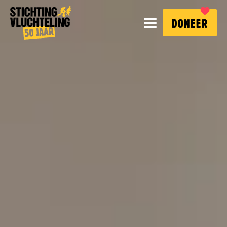
Stichting
MENU
DONEER
Vluchteling