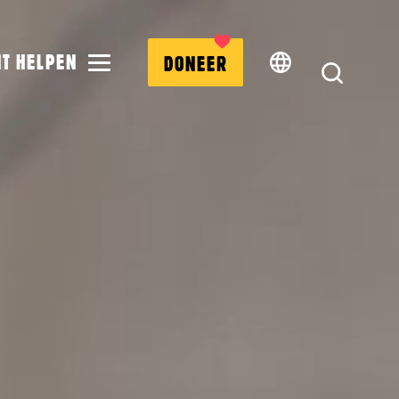
MENU
NT HELPEN
DONEER
ZOEK