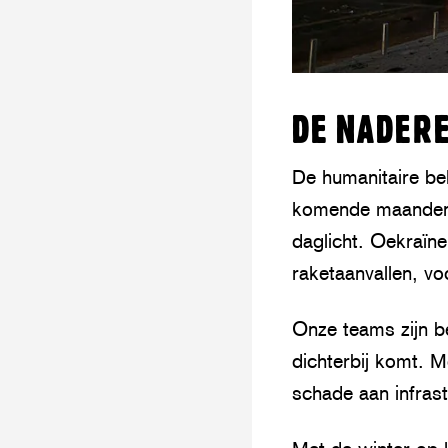
DE NADER
De humanitaire be
komende maanden d
daglicht. Oekraïn
raketaanvallen, vo
Onze teams zijn b
dichterbij komt. 
schade aan infras