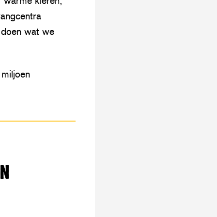
, warme kleren,
vangcentra
n doen wat we
miljoen
EN