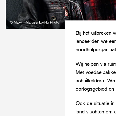
© Maxym Marusenko/NurPhoto
Bij het uitbreken 
lanceerden we een
noodhulporganisat
Wij helpen via rui
Met voedselpakket
schuilkelders. We
oorlogsgebied en 
Ook de situatie i
land vluchten om d