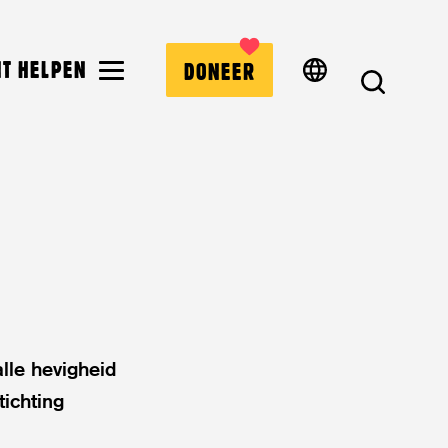
MENU
NT HELPEN
DONEER
ZOEK
lle hevigheid
tichting