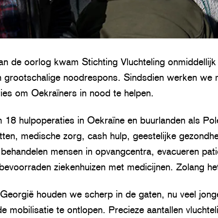
van de oorlog kwam Stichting Vluchteling onmiddellijk 
 grootschalige noodrespons. Sindsdien werken we m
ies om Oekraïners in nood te helpen.
m 18 hulpoperaties in Oekraïne en buurlanden als Po
ten, medische zorg, cash hulp, geestelijke gezondhe
 behandelen mensen in opvangcentra, evacueren patië
bevoorraden ziekenhuizen met medicijnen. Zolang het
n Georgië houden we scherp in de gaten, nu veel jong
e mobilisatie te ontlopen. Precieze aantallen vluchtel