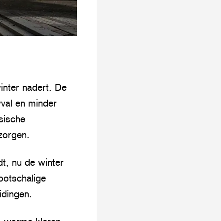
inter nadert. De
val en minder
sische
 zorgen.
t, nu de winter
ootschalige
idingen.