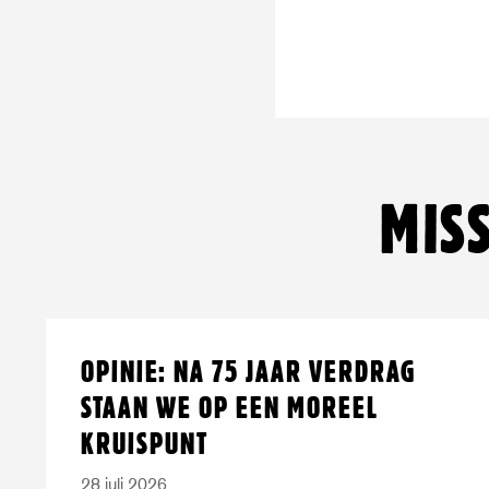
MIS
Lees
over:
OPINIE: NA 75 JAAR VERDRAG
meer
Opinie:
STAAN WE OP EEN MOREEL
na
KRUISPUNT
75
jaar
28 juli 2026