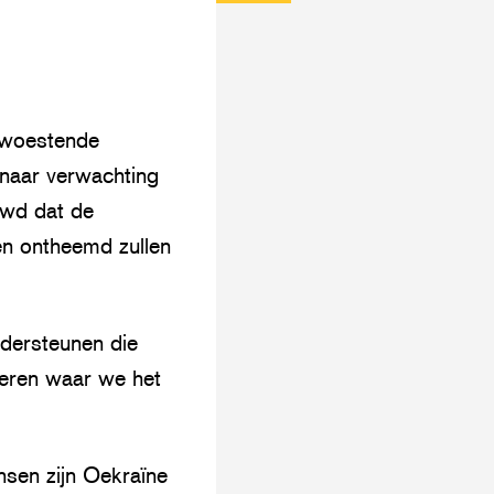
artikel
Threads
dit
via
artikel
mail
op
WhatsApp
rwoestende
naar verwachting
uwd dat de
en ontheemd zullen
ndersteunen die
geren waar we het
sen zijn Oekraïne