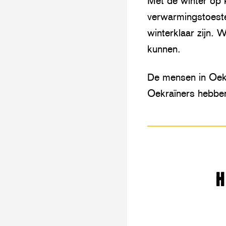
Met de winter op 
verwarmingstoeste
winterklaar zijn. 
kunnen.
De mensen in Oekr
Oekraïners hebben
H