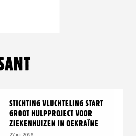
pp
SANT
Lees
over:
STICHTING VLUCHTELING START
meer
Stichting
GROOT HULPPROJECT VOOR
Vluchteling
ZIEKENHUIZEN IN OEKRAÏNE
start
groot
27 juli 2026