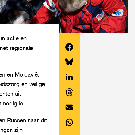
in actie en
et regionale
Deel
dit
Share
len en Moldavië.
artikel
this
idszorg en veilige
op
Deel
article
nten uit
Facebook
dit
on
Share
 nodig is.
artikel
Twitter/Bluesky
this
op
Deel
en Russen naar dit
article
LinkedIn
dit
ingen zijn
on
Deel