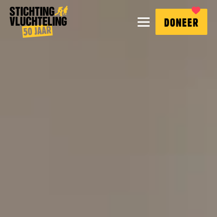
Stichting
MENU
DONEER
Vluchteling