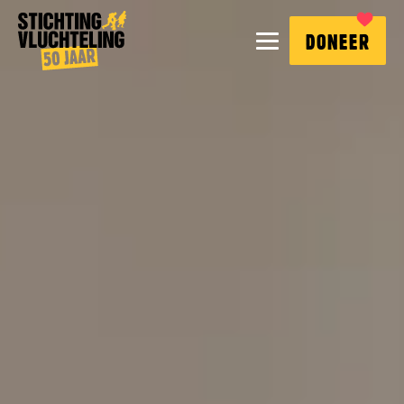
Stichting
MENU
DONEER
Vluchteling