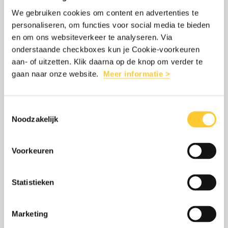
HULPPROJECT VOOR ZIEKENHUIZEN IN
Vluchteling
We gebruiken cookies om content en advertenties te
OEKRAÏNE
start
personaliseren, om functies voor social media te bieden
27 juli 2026
groot
en om ons websiteverkeer te analyseren. Via
In Zuid-Oekraïne staan ziekenhuizen onder
onderstaande checkboxes kun je Cookie-voorkeuren
hulpproject
aan- of uitzetten. Klik daarna op de knop om verder te
extreme druk. Stichting Vluchteling start
voor
gaan naar onze website.
Meer informatie >
daarom een groot medisch hulpproject in
ziekenhuizen
de regio’s Odesa en Mykolaiv.
in
Toestemmingsselectie
Oekraïne
Noodzakelijk
LEES MEER
OVER: STICHTING VLUCHTELING STAR
Voorkeuren
Statistieken
Lees
over:
DE OORLOG IN OEKRAÏNE WORDT STEEDS
meer
De
Marketing
DODELIJKER
oorlog