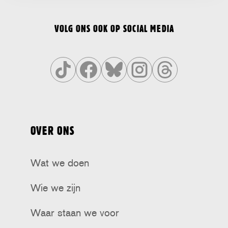
VOLG ONS OOK OP SOCIAL MEDIA
Volg
Volg
Volg
Volg
Volg
ons
ons
ons
ons
ons
op
op
op
op
op
OVER ONS
Tiktok
Facebook
Bluesky
Instagram
Threads
Wat we doen
Wie we zijn
Waar staan we voor