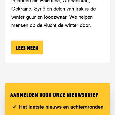
In landen als Palestina, Afghanistan,
Afghanistan,
Oekraïne, Syrië en delen van Irak is de
Oekraïne
winter guur en loodzwaar. We helpen
en
mensen op de vlucht de winter door.
Palestina
LEES MEER
OVER: LEVENSBEDREIGENDE WINTER 
AANMELDEN VOOR ONZE NIEUWSBRIEF
Het laatste nieuws en achtergronden