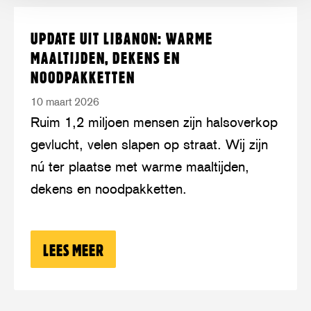
Lees
over:
UPDATE UIT LIBANON: WARME
meer
Update
MAALTIJDEN, DEKENS EN
uit
NOODPAKKETTEN
Libanon:
10 maart 2026
warme
Ruim 1,2 miljoen mensen zijn halsoverkop
maaltijden,
gevlucht, velen slapen op straat. Wij zijn
dekens
nú ter plaatse met warme maaltijden,
en
dekens en noodpakketten.
noodpakketten
LEES MEER
OVER: UPDATE UIT LIBANON: WARME