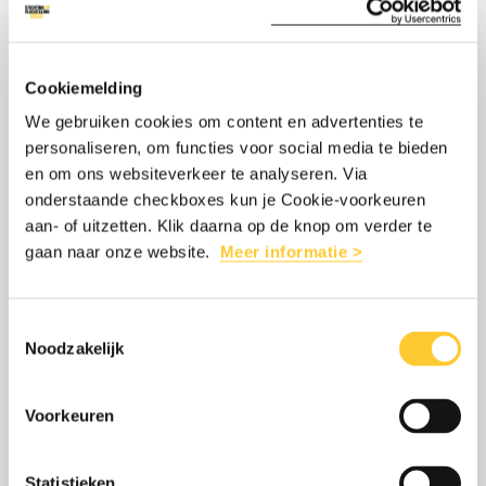
Facebook
Twitter/Bluesky
LinkedIn
Threads
mail
WhatsApp
INTERESSANT
Cookiemelding
We gebruiken cookies om content en advertenties te
Lees
over:
personaliseren, om functies voor social media te bieden
GIRO555: STICHTING VLUCHTELING HIELP
meer
Giro555:
en om ons websiteverkeer te analyseren. Via
45.000 MENSEN IN LIBANON EN GAZA
Stichting
onderstaande checkboxes kun je Cookie-voorkeuren
aan- of uitzetten. Klik daarna op de knop om verder te
12 mei 2026
Vluchteling
gaan naar onze website.
Meer informatie >
Stichting Vluchteling heeft via Giro555 in
hielp
anderhalf jaar bijna 45.000 mensen
45.000
Toestemmingsselectie
bereikt met hulp in Libanon en Gaza. Lees
mensen
Noodzakelijk
wat we hebben gedaan.
in
Libanon
Voorkeuren
en
LEES MEER
OVER: GIRO555: STICHTING VLUCHTE
Gaza
Statistieken