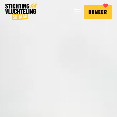
Stichting
MENU
DONEER
Vluchteling