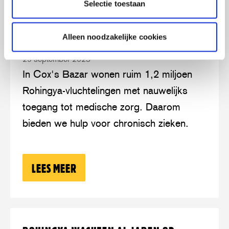
Selectie toestaan
Lees
over:
HULP VOOR CHRONISCH ZIEKEN IN
meer
Hulp
Alleen noodzakelijke cookies
VLUCHTELINGENKAMP COX’S BAZAR
voor
29 september 2025
chronisch
In Cox's Bazar wonen ruim 1,2 miljoen
zieken
Rohingya-vluchtelingen met nauwelijks
in
toegang tot medische zorg. Daarom
vluchtelingenkamp
bieden we hulp voor chronisch zieken.
Cox’s
Bazar
LEES MEER
OVER: HULP VOOR CHRONISCH ZIEKE
Lees
over: