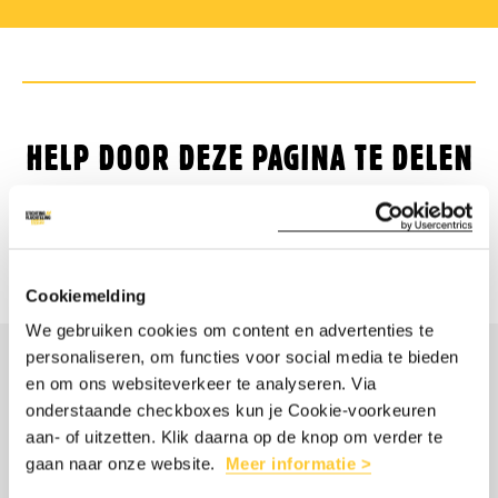
HELP DOOR DEZE PAGINA TE DELEN
Deel
Share
Deel
Share
Deel
Deel
Cookiemelding
dit
this
dit
this
dit
dit
We gebruiken cookies om content en advertenties te
artikel
article
artikel
article
artikel
artikel
personaliseren, om functies voor social media te bieden
op
on
op
on
via
op
en om ons websiteverkeer te analyseren. Via
MISSCHIEN OOK
onderstaande checkboxes kun je Cookie-voorkeuren
Facebook
Twitter/Bluesky
LinkedIn
Threads
mail
WhatsApp
aan- of uitzetten. Klik daarna op de knop om verder te
INTERESSANT
gaan naar onze website.
Meer informatie >