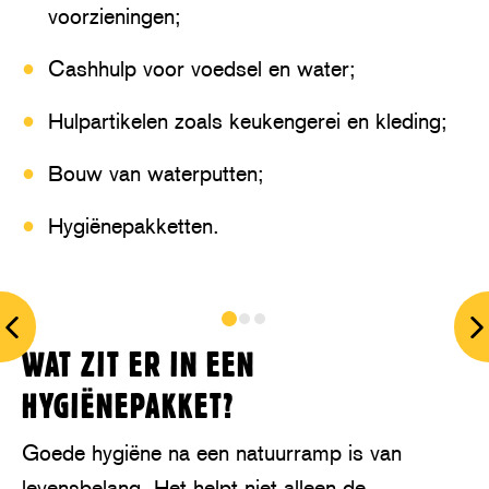
voorzieningen;
Cashhulp voor voedsel en water;
Hulpartikelen zoals keukengerei en kleding;
Bouw van waterputten;
Hygiënepakketten.
prev
n
WAT ZIT ER IN EEN
HYGIËNEPAKKET?
Goede hygiëne na een natuurramp is van
levensbelang. Het helpt niet alleen de