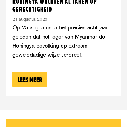
ROHINGYA WACHTEN AL JAREN OP
meer
Rohingya
GERECHTIGHEID
wachten
21 augustus 2025
al
Op 25 augustus is het precies acht jaar
jaren
geleden dat het leger van Myanmar de
op
Rohingya-bevolking op extreem
gerechtigheid
gewelddadige wijze verdreef.
LEES MEER
OVER: ROHINGYA WACHTEN AL JAREN