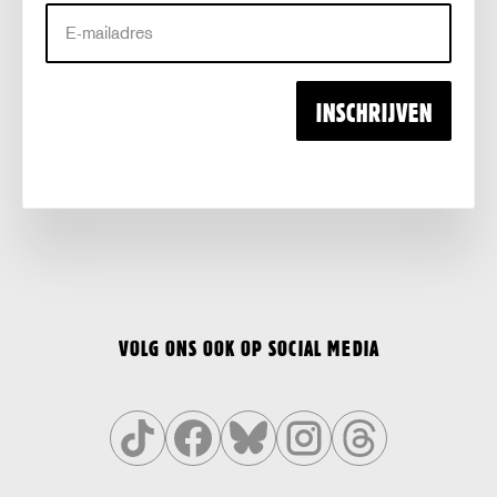
E-
mailadres
INSCHRIJVEN
VOLG ONS OOK OP SOCIAL MEDIA
Volg
Volg
Volg
Volg
Volg