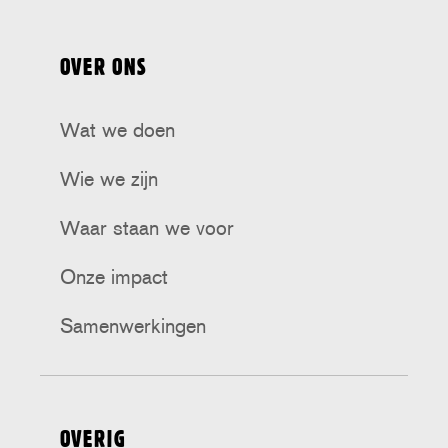
ons
ons
ons
ons
ons
op
op
op
op
op
OVER ONS
Tiktok
Facebook
Bluesky
Instagram
Threads
Wat we doen
Wie we zijn
Waar staan we voor
Onze impact
Samenwerkingen
OVERIG