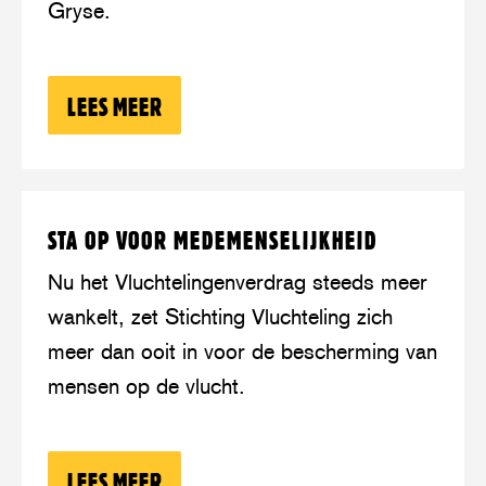
Gryse.
op
een
moreel
LEES MEER
OVER: OPINIE: NA 75 JAAR VERDRAG
kruispunt
Lees
over:
STA OP VOOR MEDEMENSELIJKHEID
meer
Sta
op
Nu het Vluchtelingenverdrag steeds meer
voor
wankelt, zet Stichting Vluchteling zich
medemenselijkheid
meer dan ooit in voor de bescherming van
mensen op de vlucht.
LEES MEER
OVER: STA OP VOOR MEDEMENSELIJK