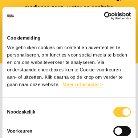
medische zorg, water en sanitaire
voorzieningen.
Cookiemelding
KOM MEER TE WETEN
We gebruiken cookies om content en advertenties te
personaliseren, om functies voor social media te bieden
en om ons websiteverkeer te analyseren. Via
onderstaande checkboxes kun je Cookie-voorkeuren
aan- of uitzetten. Klik daarna op de knop om verder te
gaan naar onze website.
Meer informatie >
HELP DOOR DEZE PAGINA TE DELEN
Toestemmingsselectie
Noodzakelijk
Deel
Share
Deel
Share
Deel
Deel
Voorkeuren