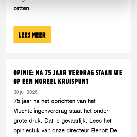
zetten.
worden
LEES MEER
OVER: VIJF JAAR TALIBAN: AFGHANI
Lees
over:
OPINIE: NA 75 JAAR VERDRAG STAAN WE
meer
Opinie:
OP EEN MOREEL KRUISPUNT
na
28 juli 2026
75
75 jaar na het oprichten van het
jaar
Vluchtelingenverdrag staat het onder
Verdrag
grote druk. Dat is gevaarlijk. Lees het
staan
opiniestuk van onze directeur Benoit De
we