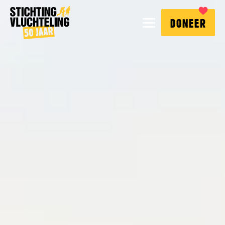
Stichting
MENU
DONEER
Vluchteling