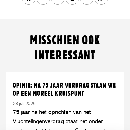
Deel
Share
Deel
Share
Deel
Deel
dit
this
dit
this
dit
dit
artikel
article
artikel
article
artikel
artikel
op
on
op
on
via
op
MISSCHIEN OOK
Facebook
Twitter/Bluesky
LinkedIn
Threads
mail
WhatsApp
INTERESSANT
Lees
over:
OPINIE: NA 75 JAAR VERDRAG STAAN WE
meer
Opinie:
OP EEN MOREEL KRUISPUNT
na
28 juli 2026
75
75 jaar na het oprichten van het
jaar
Vluchtelingenverdrag staat het onder
Verdrag