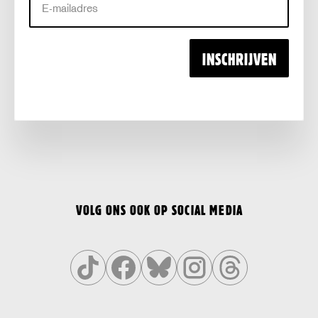
mailadres
INSCHRIJVEN
VOLG ONS OOK OP SOCIAL MEDIA
Volg
Volg
Volg
Volg
Volg
ons
ons
ons
ons
ons