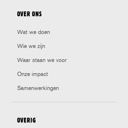
op
op
op
op
op
OVER ONS
Tiktok
Facebook
Bluesky
Instagram
Threads
Wat we doen
Wie we zijn
Waar staan we voor
Onze impact
Samenwerkingen
OVERIG