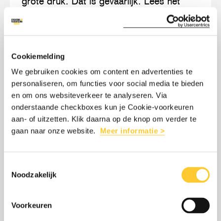
grote druk. Dat is gevaarlijk. Lees het
staan
opiniestuk van onze directeur Benoit De
we
Gryse.
op
een
Cookiemelding
moreel
We gebruiken cookies om content en advertenties te
LEES MEER
OVER: OPINIE: NA 75 JAAR VERDRAG
kruispunt
personaliseren, om functies voor social media te bieden
en om ons websiteverkeer te analyseren. Via
onderstaande checkboxes kun je Cookie-voorkeuren
aan- of uitzetten. Klik daarna op de knop om verder te
Lees
over:
gaan naar onze website.
Meer informatie >
STA OP VOOR MEDEMENSELIJKHEID
meer
Sta
op
Nu het Vluchtelingenverdrag steeds meer
Toestemmingsselectie
voor
wankelt, zet Stichting Vluchteling zich
Noodzakelijk
medemenselijkheid
meer dan ooit in voor de bescherming van
mensen op de vlucht.
Voorkeuren