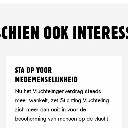
op
on
op
on
via
op
Facebook
Twitter/Bluesky
LinkedIn
Threads
mail
WhatsA
SCHIEN OOK INTERES
Lees
over:
STA OP VOOR
meer
Sta
MEDEMENSELIJKHEID
op
voor
Nu het Vluchtelingenverdrag steeds
medemenselijkheid
meer wankelt, zet Stichting Vluchteling
zich meer dan ooit in voor de
bescherming van mensen op de vlucht.