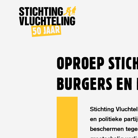
Stichting
Vluchteling
OPROEP STIC
BURGERS EN 
Stichting Vluchte
en politieke part
beschermen tege