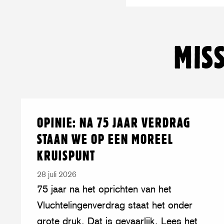
MIS
Lees
over:
OPINIE: NA 75 JAAR VERDRAG
meer
Opinie:
STAAN WE OP EEN MOREEL
na
KRUISPUNT
75
jaar
28 juli 2026
Verdrag
75 jaar na het oprichten van het
staan
Vluchtelingenverdrag staat het onder
we
grote druk. Dat is gevaarlijk. Lees het