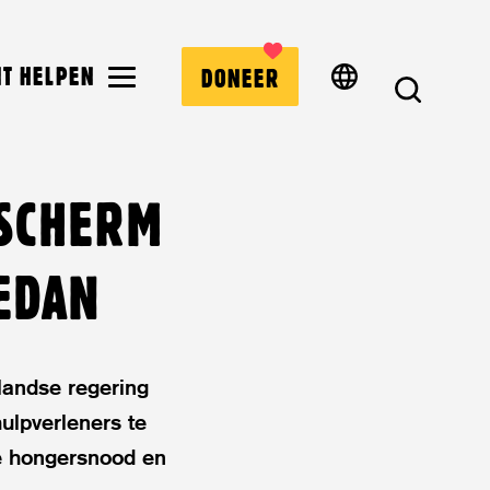
MENU
NT HELPEN
DONEER
ZOEK
ESCHERM
EDAN
landse regering
hulpverleners te
e hongersnood en