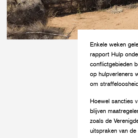
Enkele weken gele
rapport Hulp onde
conflictgebieden 
op hulpverleners 
om straffelooshei
Hoewel sancties va
blijven maatregel
zoals de Verenigd
uitspraken van de