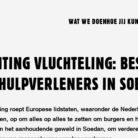
WAT WE DOEN
HOE JIJ KU
HTING VLUCHTELING: B
HULPVERLENERS IN SO
ling roept Europese lidstaten, waaronder de Neder
ijen, op om alles op alles te zetten om burgers en 
n het aanhoudende geweld in Soedan, om verder