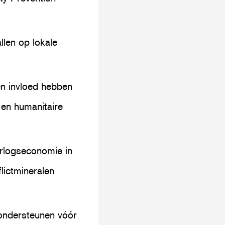
llen op lokale
en invloed hebben
 en humanitaire
orlogseconomie in
lictmineralen
 ondersteunen vóór