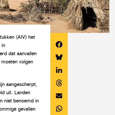
tukken (AIV) het
 in
Deel
erd dat aanvallen
dit
s moeten volgen
Share
artikel
this
op
Deel
article
zijn aangescherpt,
Facebook
dit
on
Share
ld uit. Landen
artikel
Twitter/Bluesky
this
n niet benoemd in
op
Deel
article
sommige gevallen
LinkedIn
dit
on