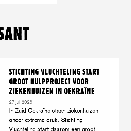
pp
SANT
Lees
over:
STICHTING VLUCHTELING START
meer
Stichting
GROOT HULPPROJECT VOOR
Vluchteling
ZIEKENHUIZEN IN OEKRAÏNE
start
groot
27 juli 2026
hulpproject
In Zuid-Oekraïne staan ziekenhuizen
voor
onder extreme druk. Stichting
ziekenhuizen
Vluchteling start daarom een groot