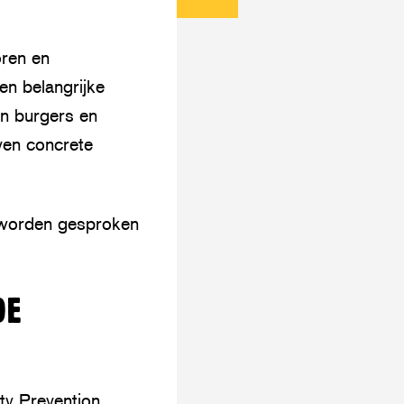
Deel
artikel
Threads
dit
via
oren en
artikel
mail
en belangrijke
op
n burgers en
WhatsApp
ven concrete
al worden gesproken
DE
ity Prevention