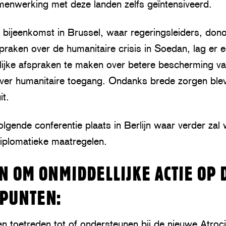
amenwerking met deze landen zelfs geïntensiveerd.
e bijeenkomst in Brussel, waar regeringsleiders, don
praken over de humanitaire crisis in Soedan, lag er e
jke afspraken te maken over betere bescherming va
over humanitaire toegang. Ondanks brede zorgen ble
it.
volgende conferentie plaats in Berlijn waar verder z
diplomatieke maatregelen.
N OM ONMIDDELLIJKE ACTIE OP 
PUNTEN:
ten toetreden tot of ondersteunen bij de nieuwe Atroc