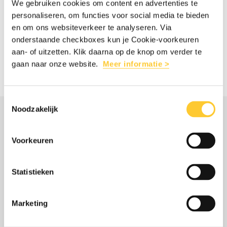
We gebruiken cookies om content en advertenties te
personaliseren, om functies voor social media te bieden
HELP DOOR DEZE PAGINA TE DELEN
en om ons websiteverkeer te analyseren. Via
onderstaande checkboxes kun je Cookie-voorkeuren
aan- of uitzetten. Klik daarna op de knop om verder te
gaan naar onze website.
Meer informatie >
Deel
Share
Deel
Share
Deel
Deel
dit
this
dit
this
dit
dit
Toestemmingsselectie
artikel
article
artikel
article
artikel
artikel
Noodzakelijk
op
on
op
on
via
op
MISSCHIEN OOK
Facebook
Twitter/Bluesky
LinkedIn
Threads
mail
WhatsApp
Voorkeuren
INTERESSANT
Statistieken
Lees
over:
Marketing
WERELDWIJDE VOEDSELCRISIS:
meer
Wereldwijde
MILJOENEN MENSEN HEBBEN NÚ HULP