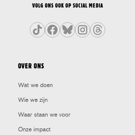
VOLG ONS OOK OP SOCIAL MEDIA
Volg
Volg
Volg
Volg
Volg
ons
ons
ons
ons
ons
op
op
op
op
op
OVER ONS
Tiktok
Facebook
Bluesky
Instagram
Threads
Wat we doen
Wie we zijn
Waar staan we voor
Onze impact