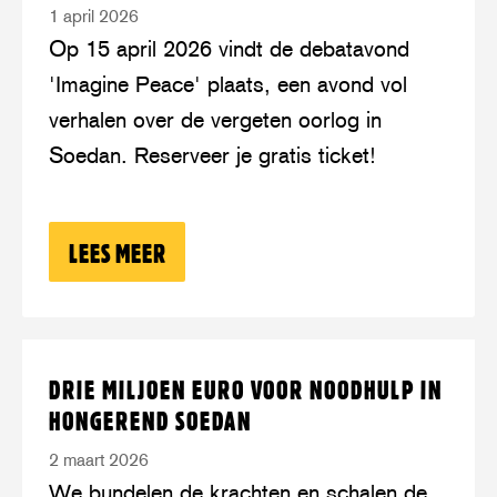
1 april 2026
de
Op 15 april 2026 vindt de debatavond
debatavond
'Imagine Peace' plaats, een avond vol
over
verhalen over de vergeten oorlog in
de
Soedan. Reserveer je gratis ticket!
oorlog
in
Soedan
LEES MEER
OVER: KOM NAAR DE DEBATAVOND OV
Lees
over:
DRIE MILJOEN EURO VOOR NOODHULP IN
meer
Drie
HONGEREND SOEDAN
miljoen
2 maart 2026
euro
We bundelen de krachten en schalen de