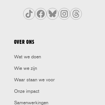
Volg
Volg
Volg
Volg
Volg
ons
ons
ons
ons
ons
op
op
op
op
op
OVER ONS
Tiktok
Facebook
Bluesky
Instagram
Threads
Wat we doen
Wie we zijn
Waar staan we voor
Onze impact
Samenwerkingen