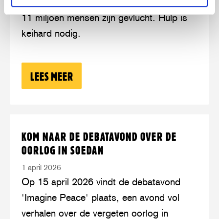
honger en verwoesting zijn gigantisch, en
aan
11 miljoen mensen zijn gevlucht. Hulp is
extreme
keihard nodig.
honger
in
Soedan
LEES MEER
OVER: 10 MILJOEN MENSEN LIJDEN 
Lees
over:
KOM NAAR DE DEBATAVOND OVER DE
meer
Kom
OORLOG IN SOEDAN
naar
1 april 2026
de
Op 15 april 2026 vindt de debatavond
debatavond
'Imagine Peace' plaats, een avond vol
over
verhalen over de vergeten oorlog in
de