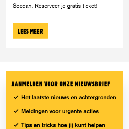
Soedan. Reserveer je gratis ticket!
oorlog
in
Soedan
LEES MEER
OVER: KOM NAAR DE DEBATAVOND OV
AANMELDEN VOOR ONZE NIEUWSBRIEF
Het laatste nieuws en achtergronden
Meldingen voor urgente acties
Tips en tricks hoe jij kunt helpen