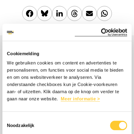
Deel
Share
Deel
Share
Deel
Deel
dit
this
dit
this
dit
dit
artikel
article
artikel
article
artikel
artikel
op
on
op
on
via
op
MISSCHIEN OOK
Cookiemelding
Facebook
Twitter/Bluesky
LinkedIn
Threads
mail
WhatsApp
We gebruiken cookies om content en advertenties te
INTERESSANT
personaliseren, om functies voor social media te bieden
en om ons websiteverkeer te analyseren. Via
onderstaande checkboxes kun je Cookie-voorkeuren
aan- of uitzetten. Klik daarna op de knop om verder te
Lees
over:
gaan naar onze website.
Meer informatie >
WERELDWIJDE VOEDSELCRISIS:
meer
Wereldwijde
MILJOENEN MENSEN HEBBEN NÚ HULP
voedselcrisis:
NODIG
Toestemmingsselectie
miljoenen
Noodzakelijk
12 mei 2026
mensen