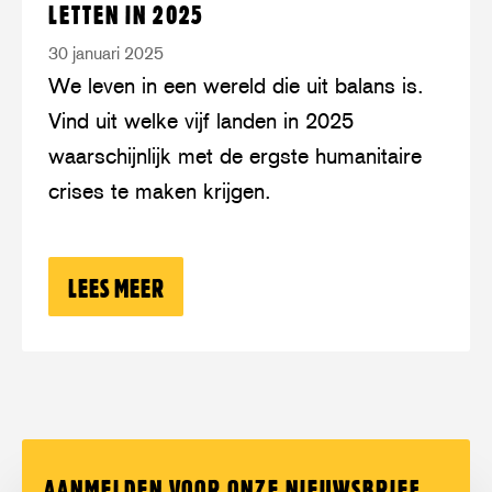
LETTEN IN 2025
grote
30 januari 2025
conflicten
We leven in een wereld die uit balans is.
om
Vind uit welke vijf landen in 2025
op
waarschijnlijk met de ergste humanitaire
te
crises te maken krijgen.
letten
in
2025
LEES MEER
OVER: VIJF GROTE CONFLICTEN OM OP
AANMELDEN VOOR ONZE NIEUWSBRIEF