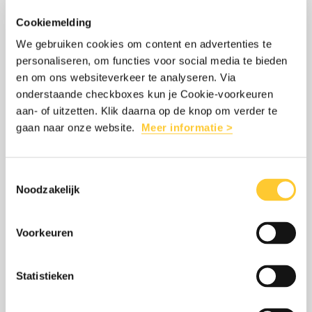
NA ÉÉN JAAR VREDE IN SYRIË GLOORT
meer
Na
Cookiemelding
VOORZICHTIG HOOP
één
We gebruiken cookies om content en advertenties te
8 december 2025
jaar
personaliseren, om functies voor social media te bieden
Een jaar geleden kwam er een einde aan
en om ons websiteverkeer te analyseren. Via
vrede
onderstaande checkboxes kun je Cookie-voorkeuren
het Assad-regime. Er is weer hoop, maar
in
aan- of uitzetten. Klik daarna op de knop om verder te
de toekomst van Syrië is onzeker. Hoe
Syrië
gaan naar onze website.
Meer informatie >
gaat het in het land?
gloort
voorzichtig
Toestemmingsselectie
Noodzakelijk
hoop
LEES MEER
OVER: NA ÉÉN JAAR VREDE IN SYRI
Voorkeuren
Lees
over:
Statistieken
GIRO555 HIELP 15,4 MILJOEN MENSEN
meer
Giro555