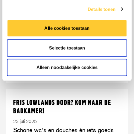
14 augustus 2025
duizenden
Details tonen
In Soedan woedt een verwoestende
levens
cholera-uitbraak. Sinds vorig jaar raakten
in
Alle cookies toestaan
bijna 100.000 mensen besmet en meer
Soedan
dan 2.400 mensen stierven.
en
Selectie toestaan
buurlanden
LEES MEER
OVER: CHOLERA BEDREIGT DUIZENDE
Alleen noodzakelijke cookies
Lees
over:
FRIS LOWLANDS DOOR? KOM NAAR DE
meer
Fris
BADKAMER!
Lowlands
23 juli 2025
door?
Schone wc's en douches én iets goeds
Kom