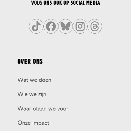
VOLG ONS OOK OP SOCIAL MEDIA
Volg
Volg
Volg
Volg
Volg
ons
ons
ons
ons
ons
op
op
op
op
op
OVER ONS
Tiktok
Facebook
Bluesky
Instagram
Threads
Wat we doen
Wie we zijn
Waar staan we voor
Onze impact