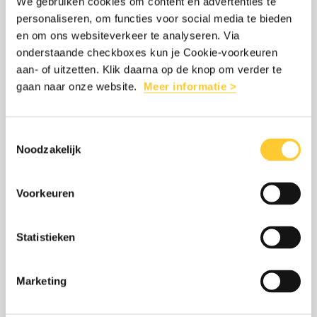
We gebruiken cookies om content en advertenties te
HONGERSNOOD
4
personaliseren, om functies voor social media te bieden
en om ons websiteverkeer te analyseren. Via
12 mei 2026
feiten
onderstaande checkboxes kun je Cookie-voorkeuren
Hongersnood is zeker geen nieuw
over
aan- of uitzetten. Klik daarna op de knop om verder te
fenomeen. Hoe komt het dan dat
een
gaan naar onze website.
Meer informatie >
hongersnoden nog steeds voorkomen?
hongersnood
We duiken in 4 feiten over hongersnood
Toestemmingsselectie
Noodzakelijk
LEES MEER
OVER: UITGELEGD: 4 FEITEN OVER 
Voorkeuren
Statistieken
Lees
over:
CHOLERA BEDREIGT DUIZENDEN LEVENS
meer
Cholera
Marketing
IN SOEDAN EN BUURLANDEN
bedreigt