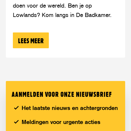
doen voor de wereld. Ben je op
naar
Lowlands? Kom langs in De Badkamer.
De
Badkamer!
LEES MEER
OVER: FRIS LOWLANDS DOOR? KOM N
AANMELDEN VOOR ONZE NIEUWSBRIEF
Het laatste nieuws en achtergronden
Meldingen voor urgente acties