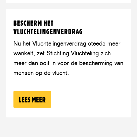
Lees
over:
BESCHERM HET
meer
Bescherm
VLUCHTELINGENVERDRAG
het
Vluchtelingenverdrag
Nu het Vluchtelingenverdrag steeds meer
wankelt, zet Stichting Vluchteling zich
meer dan ooit in voor de bescherming van
mensen op de vlucht.
LEES MEER
OVER: BESCHERM HET VLUCHTELING