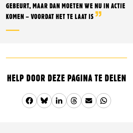
GEBEURT, MAAR DAN MOETEN WE NU IN ACTIE
KOMEN – VOORDAT HET TE LAAT IS
HELP DOOR DEZE PAGINA TE DELEN
Deel
Share
Deel
Share
Deel
Deel
dit
this
dit
this
dit
dit
artikel
article
artikel
article
artikel
artikel