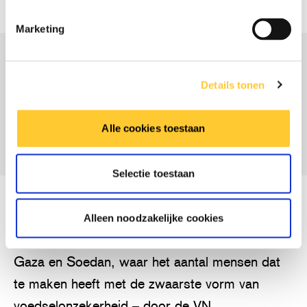
Marketing
EEN HONGERSNOOD IS DE REKENING DIE
Details tonen
WE BETALEN VOOR HET NIET IN ACTIE KOMEN
WANNEER DIT NODIG IS
Alle cookies toestaan
Selectie toestaan
HONGERSNOOD IN SOEDAN EN GAZA
Alleen noodzakelijke cookies
De situatie is het ernstigst in gebieden zoals
Gaza en Soedan, waar het aantal mensen dat
te maken heeft met de zwaarste vorm van
voedselonzekerheid – door de VN