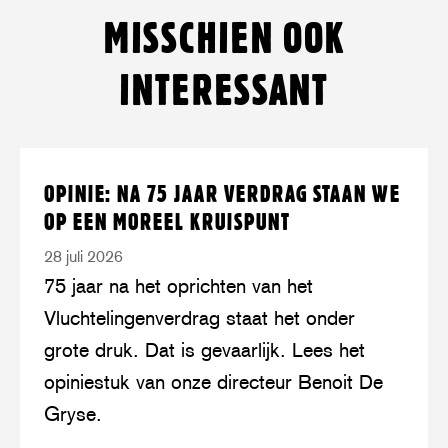
op
on
op
on
via
op
MISSCHIEN OOK
Facebook
Twitter/Bluesky
LinkedIn
Threads
mail
WhatsApp
INTERESSANT
Lees
over:
OPINIE: NA 75 JAAR VERDRAG STAAN WE
meer
Opinie:
OP EEN MOREEL KRUISPUNT
na
28 juli 2026
75
75 jaar na het oprichten van het
jaar
Vluchtelingenverdrag staat het onder
Verdrag
grote druk. Dat is gevaarlijk. Lees het
staan
opiniestuk van onze directeur Benoit De
we
Gryse.
op