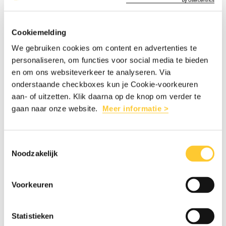
hongersnood.
Cookiemelding
Een hongersnood is een voedingsbodem
We gebruiken cookies om content en advertenties te
voor geweld en onzekerheid. Conflict dreigt
personaliseren, om functies voor social media te bieden
en om ons websiteverkeer te analyseren. Via
waar de voorzieningen niet toereikend zijn en
onderstaande checkboxes kun je Cookie-voorkeuren
mensen te weinig te eten krijgen.
aan- of uitzetten. Klik daarna op de knop om verder te
gaan naar onze website.
Meer informatie >
Hongersnood verwoest gemeenschappen.
Niet alleen geweld, onzekerheid en de
Toestemmingsselectie
Noodzakelijk
ontwikkeling van kinderen hebben een
impact op een gemeenschap, een
Voorkeuren
hongersnood raakt iedereen, de gevolgen
Statistieken
zijn vaak nog jarenlang voelbaar.