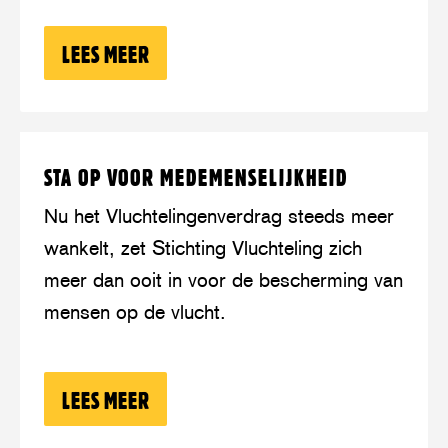
een
moreel
LEES MEER
OVER: OPINIE: NA 75 JAAR VERDRAG
kruispunt
Lees
over:
STA OP VOOR MEDEMENSELIJKHEID
meer
Sta
op
Nu het Vluchtelingenverdrag steeds meer
voor
wankelt, zet Stichting Vluchteling zich
medemenselijkheid
meer dan ooit in voor de bescherming van
mensen op de vlucht.
LEES MEER
OVER: STA OP VOOR MEDEMENSELIJK