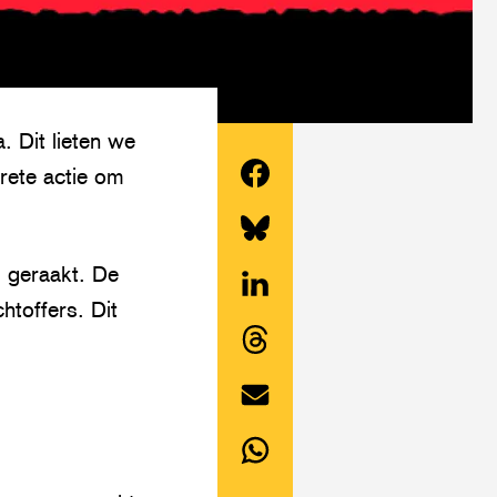
. Dit lieten we
rete actie om
Deel
dit
Share
 geraakt. De
artikel
this
htoffers. Dit
op
Deel
article
Facebook
dit
on
Share
artikel
Twitter/Bluesky
this
op
Deel
article
LinkedIn
dit
on
Deel