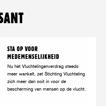
pp
SANT
Lees
over:
STA OP VOOR
meer
Sta
MEDEMENSELIJKHEID
op
voor
Nu het Vluchtelingenverdrag steeds
medemenselijkheid
meer wankelt, zet Stichting Vluchteling
zich meer dan ooit in voor de
bescherming van mensen op de vlucht.