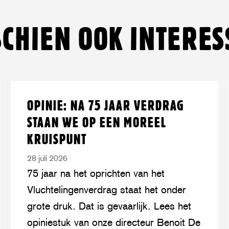
Facebook
Twitter/Bluesky
LinkedIn
Threads
mail
WhatsA
SCHIEN OOK INTERES
Lees
over:
OPINIE: NA 75 JAAR VERDRAG
meer
Opinie:
STAAN WE OP EEN MOREEL
na
KRUISPUNT
75
jaar
28 juli 2026
Verdrag
75 jaar na het oprichten van het
staan
Vluchtelingenverdrag staat het onder
we
grote druk. Dat is gevaarlijk. Lees het
op
opiniestuk van onze directeur Benoit De