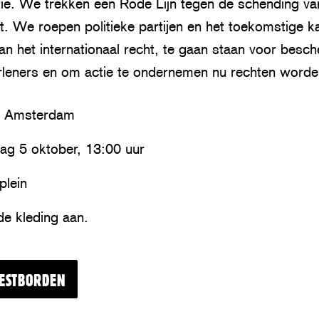
actie. We trekken een Rode Lijn tegen de schending 
t. We roepen politieke partijen en het toekomstige 
an het internationaal recht, te gaan staan voor besc
rleners en om actie te ondernemen nu rechten word
, Amsterdam
ag 5 oktober, 13:00 uur
lein
de kleding aan.
ESTBORDEN