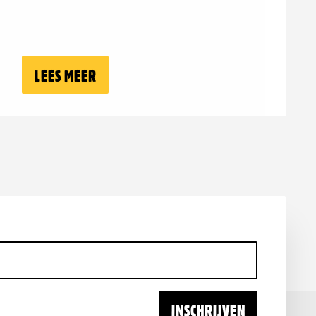
G STAAN WE OP EEN MOREEL KRUISPUNT
LEES MEER
OVER: STA OP VOOR MEDEMENSELIJKH
INSCHRIJVEN