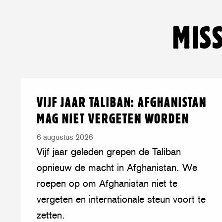
MIS
Lees
over:
VIJF JAAR TALIBAN: AFGHANISTAN
meer
Vijf
MAG NIET VERGETEN WORDEN
jaar
Taliban:
6 augustus 2026
Afghanistan
Vijf jaar geleden grepen de Taliban
mag
opnieuw de macht in Afghanistan. We
niet
roepen op om Afghanistan niet te
vergeten
vergeten en internationale steun voort te
worden
zetten.