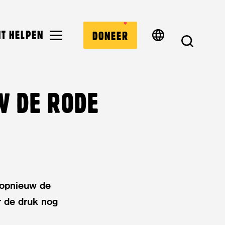
MENU
NT HELPEN
DONEER
ZOEK
W DE RODE
 opnieuw de
r de druk nog