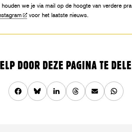
, houden we je via mail op de hoogte van verdere pra
nstagram
voor het laatste nieuws.
ELP DOOR DEZE PAGINA TE DEL
Deel
Share
Deel
Share
Deel
Deel
dit
this
dit
this
dit
dit
artikel
article
artikel
article
artikel
artikel
op
on
op
on
via
op