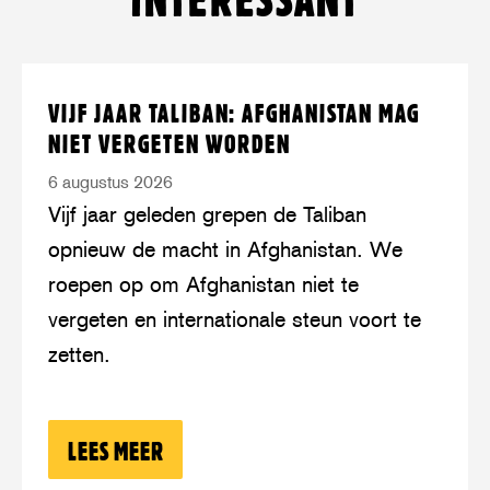
Lees
over:
VIJF JAAR TALIBAN: AFGHANISTAN MAG
meer
Vijf
NIET VERGETEN WORDEN
jaar
6 augustus 2026
Taliban:
Vijf jaar geleden grepen de Taliban
Afghanistan
opnieuw de macht in Afghanistan. We
mag
roepen op om Afghanistan niet te
niet
vergeten en internationale steun voort te
vergeten
zetten.
worden
LEES MEER
OVER: VIJF JAAR TALIBAN: AFGHANI