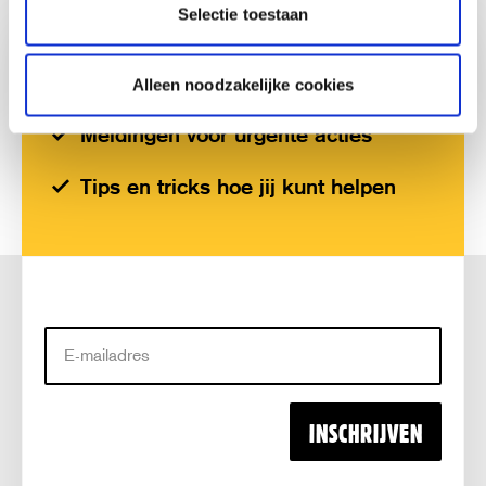
Selectie toestaan
AANMELDEN VOOR ONZE NIEUWSBRIEF
Het laatste nieuws en achtergronden
Alleen noodzakelijke cookies
Meldingen voor urgente acties
Tips en tricks hoe jij kunt helpen
E-
mailadres
INSCHRIJVEN