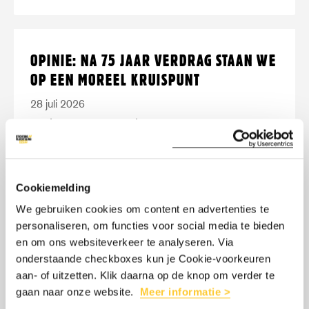
Lees
over:
OPINIE: NA 75 JAAR VERDRAG STAAN WE
meer
Opinie:
OP EEN MOREEL KRUISPUNT
na
28 juli 2026
75
75 jaar na het oprichten van het
jaar
Vluchtelingenverdrag staat het onder
Verdrag
grote druk. Dat is gevaarlijk. Lees het
staan
Cookiemelding
opiniestuk van onze directeur Benoit De
we
We gebruiken cookies om content en advertenties te
Gryse.
op
personaliseren, om functies voor social media te bieden
een
en om ons websiteverkeer te analyseren. Via
moreel
onderstaande checkboxes kun je Cookie-voorkeuren
LEES MEER
OVER: OPINIE: NA 75 JAAR VERDRAG
aan- of uitzetten. Klik daarna op de knop om verder te
kruispunt
gaan naar onze website.
Meer informatie >