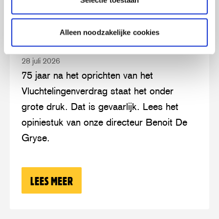
Selectie toestaan
Lees
over:
OPINIE: NA 75 JAAR VERDRAG STAAN WE
meer
Opinie:
Alleen noodzakelijke cookies
OP EEN MOREEL KRUISPUNT
na
28 juli 2026
75
75 jaar na het oprichten van het
jaar
Vluchtelingenverdrag staat het onder
Verdrag
grote druk. Dat is gevaarlijk. Lees het
staan
opiniestuk van onze directeur Benoit De
we
Gryse.
op
een
moreel
LEES MEER
OVER: OPINIE: NA 75 JAAR VERDRAG
kruispunt