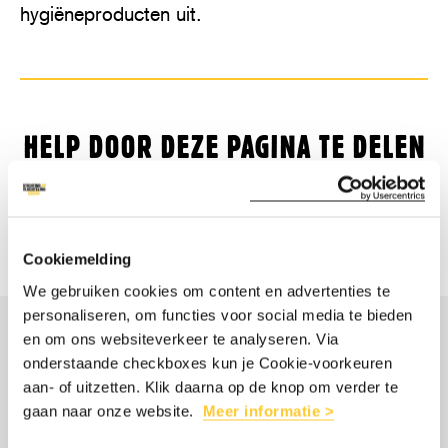
hygiëneproducten uit.
HELP DOOR DEZE PAGINA TE DELEN
Deel
Share
Deel
Share
Deel
Deel
Cookiemelding
dit
this
dit
this
dit
dit
We gebruiken cookies om content en advertenties te
artikel
article
artikel
article
artikel
artikel
personaliseren, om functies voor social media te bieden
en om ons websiteverkeer te analyseren. Via
op
on
op
on
via
op
MISSCHIEN OOK
onderstaande checkboxes kun je Cookie-voorkeuren
Facebook
Twitter/Bluesky
LinkedIn
Threads
mail
WhatsApp
aan- of uitzetten. Klik daarna op de knop om verder te
INTERESSANT
gaan naar onze website.
Meer informatie >