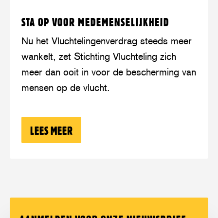
Lees
over:
STA OP VOOR MEDEMENSELIJKHEID
meer
Sta
op
Nu het Vluchtelingenverdrag steeds meer
voor
wankelt, zet Stichting Vluchteling zich
medemenselijkheid
meer dan ooit in voor de bescherming van
mensen op de vlucht.
LEES MEER
OVER: STA OP VOOR MEDEMENSELIJK