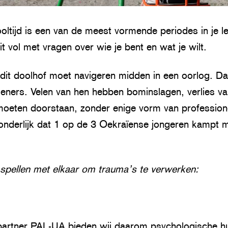
ltijd is een van de meest vormende periodes in je le
it vol met vragen over wie je bent en wat je wilt.
e dit doolhof moet navigeren midden in een oorlog. Dat 
ieners. Velen van hen hebben bominslagen, verlies va
moeten doorstaan, zonder enige vorm van professione
onderlijk dat 1 op de 3 Oekraïense jongeren kampt 
spellen met elkaar om trauma’s te verwerken:
rtner PAL-UA bieden wij daarom psychologische hul