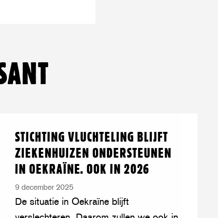
pp
SANT
Lees
over:
STICHTING VLUCHTELING BLIJFT
meer
Stichting
ZIEKENHUIZEN ONDERSTEUNEN
Vluchteling
IN OEKRAÏNE. OOK IN 2026
blijft
ziekenhuizen
9 december 2025
ondersteunen
De situatie in Oekraïne blijft
in
verslechteren. Daarom zullen we ook in