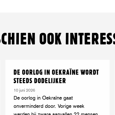
artikel
article
artikel
article
artikel
artikel
op
on
op
on
via
op
Facebook
Twitter/Bluesky
LinkedIn
Threads
mail
WhatsA
SCHIEN OOK INTERES
Lees
over:
DE OORLOG IN OEKRAÏNE WORDT
meer
De
STEEDS DODELIJKER
oorlog
in
10 juni 2026
Oekraïne
De oorlog in Oekraïne gaat
wordt
onverminderd door. Vorige week
steeds
werden bij zware aanvallen 22 mensen