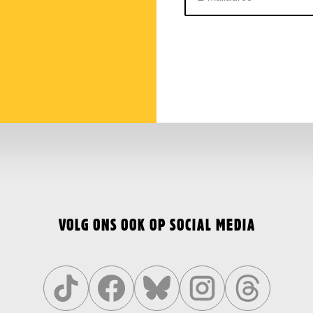
mailadres
VOLG ONS OOK OP SOCIAL MEDIA
Volg
Volg
Volg
Volg
Volg