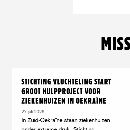
MIS
Lees
over:
STICHTING VLUCHTELING START
meer
Stichting
GROOT HULPPROJECT VOOR
Vluchteling
ZIEKENHUIZEN IN OEKRAÏNE
start
groot
27 juli 2026
hulpproject
In Zuid-Oekraïne staan ziekenhuizen
voor
onder extreme druk. Stichting