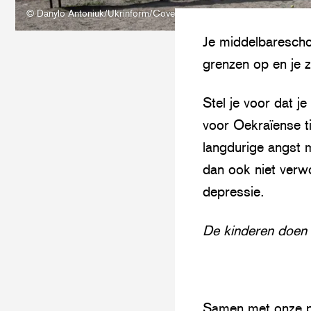
© Danylo Antoniuk/Ukrinform/Cover Images
Je middelbareschoo
grenzen op en je z
Stel je voor dat j
voor Oekraïense t
langdurige angst 
dan ook niet verw
depressie.
De kinderen doen 
Samen met onze pa