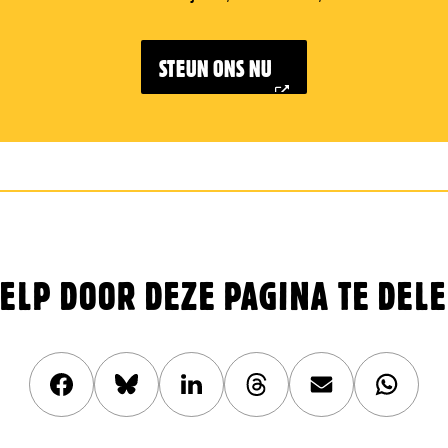
STEUN ONS NU
ELP DOOR DEZE PAGINA TE DEL
Deel
Share
Deel
Share
Deel
Deel
dit
this
dit
this
dit
dit