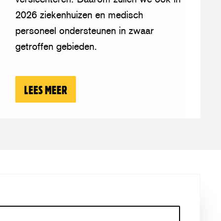
Oekraïne.
2026 ziekenhuizen en medisch
Ook
personeel ondersteunen in zwaar
in
getroffen gebieden.
2026
AÏNE
RDT STEEDS DODELIJKER
LEES MEER
OVER: STICHTING VLUCHTELING BLIJF