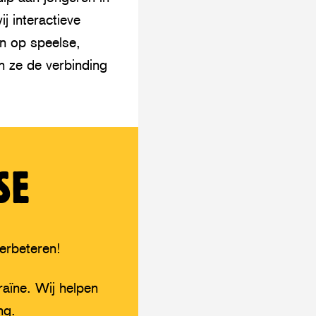
y
op
j interactieve
WhatsApp
n op speelse,
n ze de verbinding
SE
erbeteren!
raïne. Wij helpen
ng.