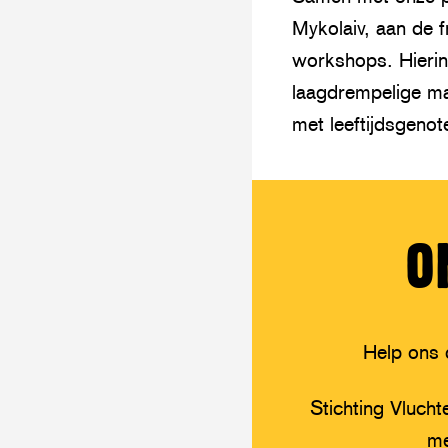
Mykolaiv, aan de fr
workshops. Hierin
laagdrempelige ma
met leeftijdsgeno
O
Help ons 
Stichting Vluchte
me