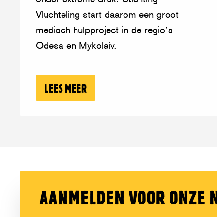
ziekenhuizen
Vluchteling start daarom een groot
in
medisch hulpproject in de regio’s
Oekraïne
Odesa en Mykolaiv.
LEES MEER
OVER: STICHTING VLUCHTELING 
AANMELDEN VOOR ONZE 