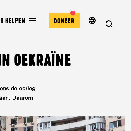
MENU
NT HELPEN
DONEER
ZOEK
IN OEKRAÏNE
dens de oorlog
d aan. Daarom