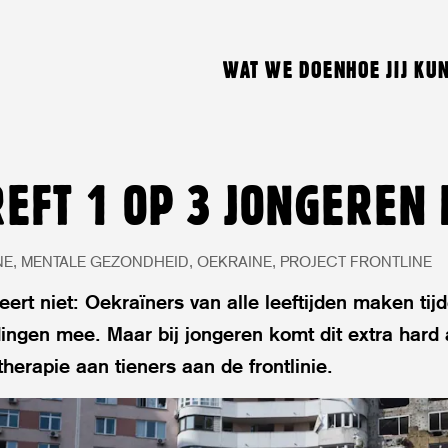
WAT WE DOEN
HOE JIJ KU
REFT 1 OP 3 JONGEREN 
NE
MENTALE GEZONDHEID
OEKRAINE
PROJECT FRONTLINE
ert niet: Oekraïners van alle leeftijden maken tij
 dingen mee. Maar bij jongeren komt dit extra har
herapie aan tieners aan de frontlinie.