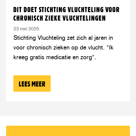
Lees
over:
DIT DOET STICHTING VLUCHTELING VOOR
meer
Dit
CHRONISCH ZIEKE VLUCHTELINGEN
doet
23 mei 2025
Stichting
Stichting Vluchteling zet zich al jaren in
Vluchteling
voor chronisch zieken op de vlucht. "Ik
voor
kreeg gratis medicatie en zorg".
chronisch
zieke
vluchtelingen
LEES MEER
OVER: DIT DOET STICHTING VLUCHTE