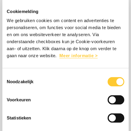
INTERESSANT
Cookiemelding
We gebruiken cookies om content en advertenties te
personaliseren, om functies voor social media te bieden
Lees
over:
en om ons websiteverkeer te analyseren. Via
WERELDWIJDE VOEDSELCRISIS:
meer
Wereldwijde
onderstaande checkboxes kun je Cookie-voorkeuren
MILJOENEN MENSEN HEBBEN NÚ HULP
voedselcrisis:
aan- of uitzetten. Klik daarna op de knop om verder te
NODIG
gaan naar onze website.
Meer informatie >
miljoenen
12 mei 2026
mensen
In 2025 leden 266 miljoen mensen in 47
hebben
Toestemmingsselectie
Noodzakelijk
landen aan honger ernstige honger. Lees
nú
hier in welke landen de honger het grootst
hulp
Voorkeuren
is.
nodig
Statistieken
LEES MEER
OVER: WERELDWIJDE VOEDSELCRISIS