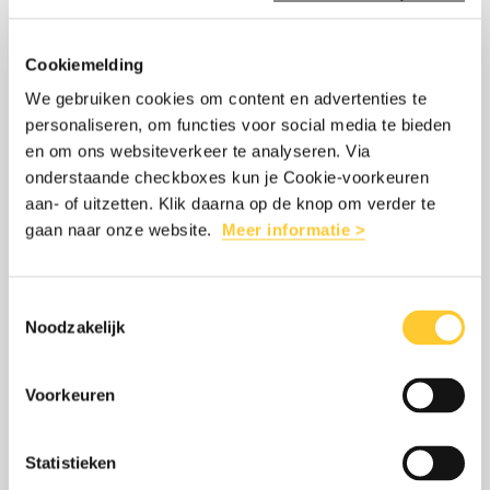
TINEKE CEELEN STAAT AL 20 JAAR PAL
meer
Tineke
VOOR HULP AAN VLUCHTELINGEN
Ceelen
Cookiemelding
15 augustus 2023
staat
We gebruiken cookies om content en advertenties te
Tineke Ceelen is twintig jaar directeur van
personaliseren, om functies voor social media te bieden
al
en om ons websiteverkeer te analyseren. Via
Stichting Vluchteling. In die tijd is ze
20
onderstaande checkboxes kun je Cookie-voorkeuren
steeds meer het gezicht geworden voor
jaar
aan- of uitzetten. Klik daarna op de knop om verder te
de hulp aan vluchtelingen.
gaan naar onze website.
Meer informatie >
pal
voor
hulp
Toestemmingsselectie
LEES MEER
OVER: TINEKE CEELEN STAAT AL 20 
Noodzakelijk
aan
vluchtelingen
Voorkeuren
Lees
over:
REISVERSLAG TURKIJE EN SYRIË:
meer
Reisverslag
Statistieken