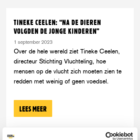
Lees
over:
TINEKE CEELEN: “NA DE DIEREN
meer
Tineke
VOLGDEN DE JONGE KINDEREN”
Ceelen:
1 september 2023
“Na
Over de hele wereld ziet Tineke Ceelen,
de
directeur Stichting Vluchteling, hoe
dieren
mensen op de vlucht zich moeten zien te
volgden
redden met weinig of geen voedsel.
de
jonge
kinderen”
LEES MEER
OVER: TINEKE CEELEN: “NA DE DIER
Lees
over: