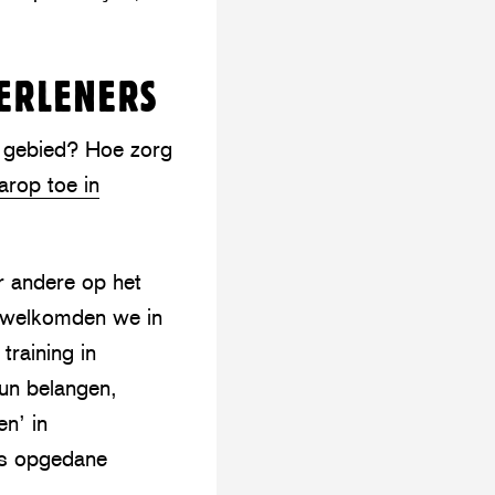
ERLENERS
d gebied? Hoe zorg
arop toe in
der andere op het
erwelkomden we in
training in
hun belangen,
en’ in
rs opgedane