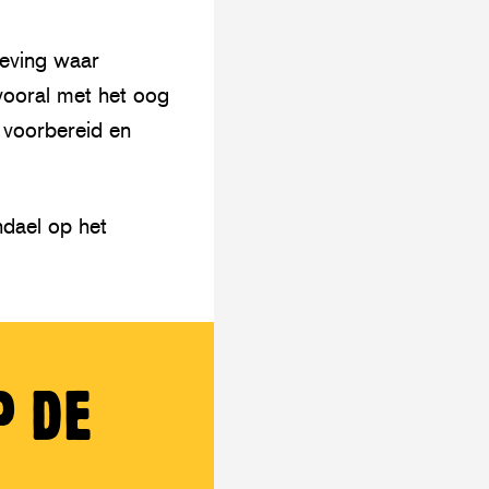
geving waar
vooral met het oog
 voorbereid en
ndael op het
P DE