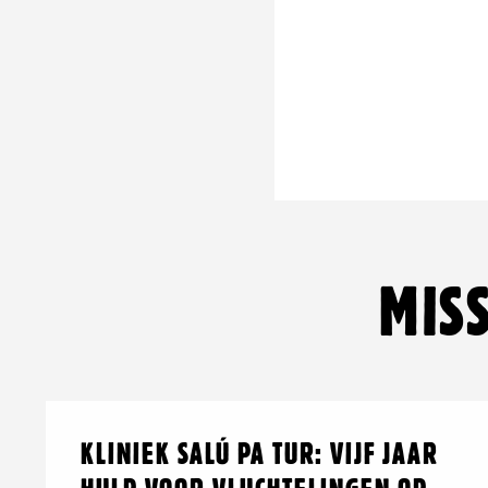
MIS
Lees
over:
KLINIEK SALÚ PA TUR: VIJF JAAR
meer
Kliniek
Salú