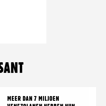
pp
SANT
Lees
over:
MEER DAN 7 MILJOEN
meer
Meer
dan