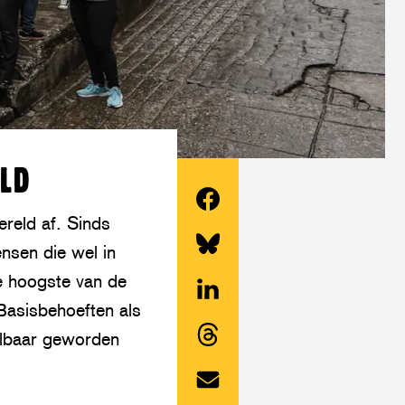
LD
ereld af. Sinds
Deel
nsen die wel in
dit
Share
de hoogste van de
artikel
this
Basisbehoeften als
op
Deel
article
aalbaar geworden
Facebook
dit
on
Share
artikel
Twitter/Bluesky
this
op