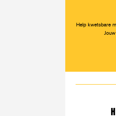
Help kwetsbare me
Jouw 
H