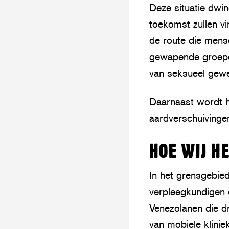
Deze situatie dwin
toekomst zullen vi
de route die mens
gewapende groepen
van seksueel gew
Daarnaast wordt h
aardverschuivinge
HOE WIJ H
In het grensgebie
verpleegkundigen 
Venezolanen die d
van mobiele klini