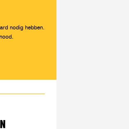
hard nodig hebben.
 nood.
EN