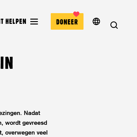
MENU
NT HELPEN
DONEER
ZOEK
 IN
iezingen. Nadat
n, wordt gevreesd
mt, overwegen veel