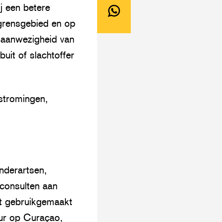
Deel
j een betere
article
LinkedIn
dit
 grensgebied en op
on
Deel
artikel
e aanwezigheid van
Threads
dit
via
it of slachtoffer
artikel
mail
op
WhatsApp
stromingen,
nderartsen,
consulten aan
t gebruikgemaakt
Tur op Curaçao,