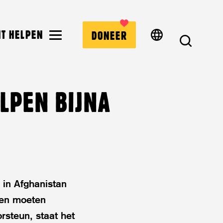
MENU
NT HELPEN
DONEER
ZOEK
LPEN BIJNA
 in Afghanistan
ren moeten
rsteun, staat het