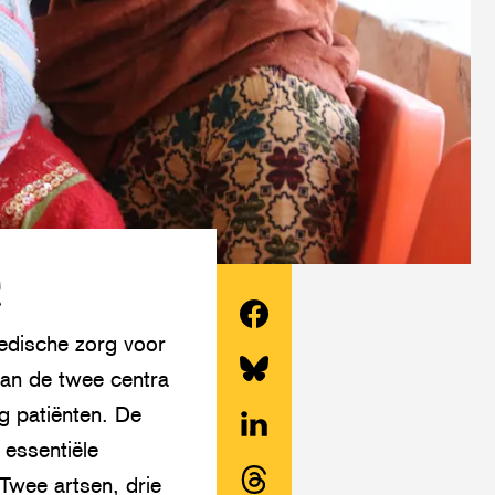
R
edische zorg voor
Deel
van de twee centra
dit
Share
g patiënten. De
artikel
this
 essentiële
op
Deel
article
Twee artsen, drie
Facebook
dit