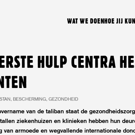
WAT WE DOEN
HOE JIJ KU
ERSTE HULP CENTRA HE
ËNTEN
STAN
BESCHERMING
GEZONDHEID
vername van de taliban staat de gezondheidszorg
entallen ziekenhuizen en klinieken hebben hun deu
lg van armoede en wegvallende internationale dono