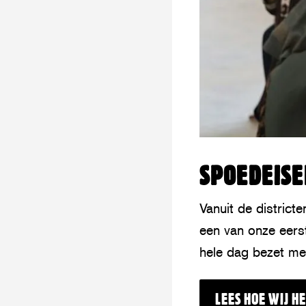
SPOEDEISE
Vanuit de distric
een van onze eers
hele dag bezet met
LEES HOE WIJ H