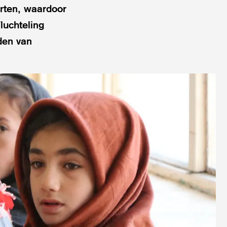
rten, waardoor
Vluchteling
den van