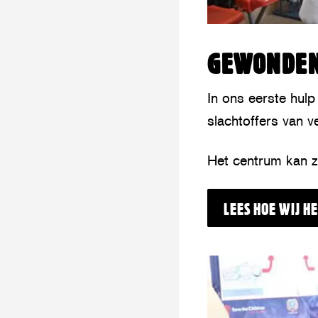
GEWONDE
In ons eerste hul
slachtoffers van v
Het centrum kan z
LEES HOE WIJ H