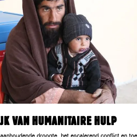
JK VAN HUMANITAIRE HULP
 aanhoudende droogte, het escalerend conflict en t