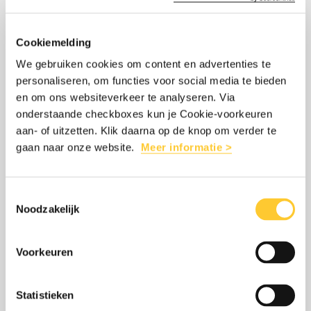
Lees
over:
NA ÉÉN JAAR VREDE IN SYRIË GLOORT
meer
Na
VOORZICHTIG HOOP
Cookiemelding
één
We gebruiken cookies om content en advertenties te
8 december 2025
jaar
personaliseren, om functies voor social media te bieden
Een jaar geleden kwam er een einde aan
vrede
en om ons websiteverkeer te analyseren. Via
het Assad-regime. Er is weer hoop, maar
in
onderstaande checkboxes kun je Cookie-voorkeuren
de toekomst van Syrië is onzeker. Hoe
aan- of uitzetten. Klik daarna op de knop om verder te
Syrië
gaan naar onze website.
Meer informatie >
gaat het in het land?
gloort
voorzichtig
Toestemmingsselectie
hoop
Noodzakelijk
LEES MEER
OVER: NA ÉÉN JAAR VREDE IN SYRI
Voorkeuren
Lees
over:
Statistieken
GIRO555 HIELP 15,4 MILJOEN MENSEN
meer
Giro555