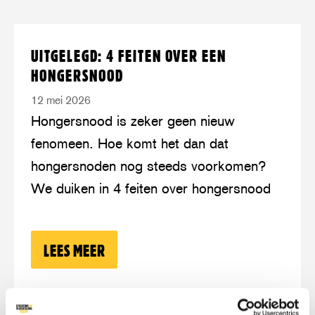
Lees
over:
UITGELEGD: 4 FEITEN OVER EEN
meer
Uitgelegd:
HONGERSNOOD
4
12 mei 2026
feiten
Hongersnood is zeker geen nieuw
over
fenomeen. Hoe komt het dan dat
een
hongersnoden nog steeds voorkomen?
hongersnood
We duiken in 4 feiten over hongersnood
LEES MEER
OVER: UITGELEGD: 4 FEITEN OVER 