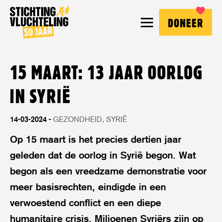
Stichting
MENU
DONEER
Vluchteling
15 MAART: 13 JAAR OORLOG
IN SYRIË
14-03-2024
GEZONDHEID
SYRIË
Op 15 maart is het precies dertien jaar
geleden dat de oorlog in Syrië begon. Wat
begon als een vreedzame demonstratie voor
meer basisrechten, eindigde in een
verwoestend conflict en een diepe
humanitaire crisis. Miljoenen Syriërs zijn op