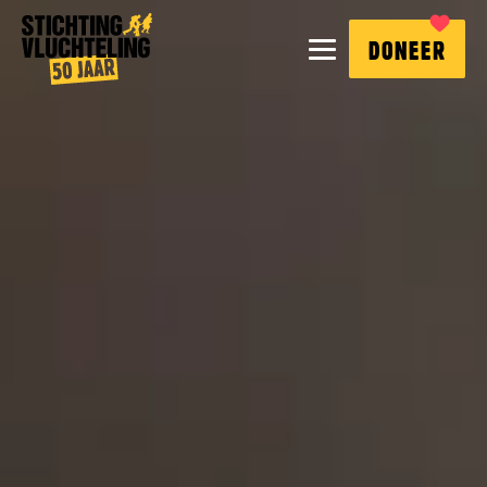
Stichting
MENU
DONEER
Vluchteling