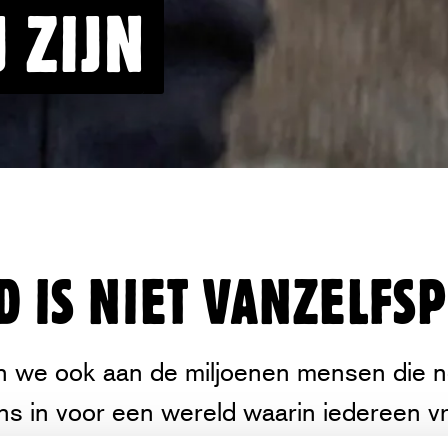
 ZIJN
D IS NIET VANZELF
en Rohingya die
ken we ook aan de miljoenen mensen die n
onlijke
ons in voor een wereld waarin iedereen vr
 verdriet, maar