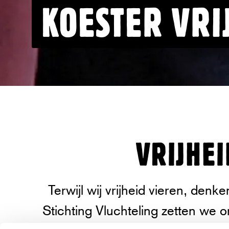
KOESTER VRIJ
VRIJHEI
In Bangladesh wonen ruim 1,2 miljo
gevlucht zijn uit Myanmar. Achter dit
Terwijl wij vrijheid vieren, den
duizelingwekkende aantal gaan perso
Stichting Vluchteling zetten we 
verhalen schuil. Over angst en groot