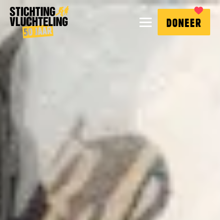
Stichting
MENU
DONEER
Vluchteling