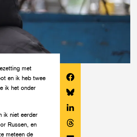
bezetting met
pot en ik heb twee
Deel
e ik het onder
dit
Share
artikel
this
 ik niet eerder
op
Deel
article
oor Russen, en
Facebook
dit
on
Share
ze meteen de
artikel