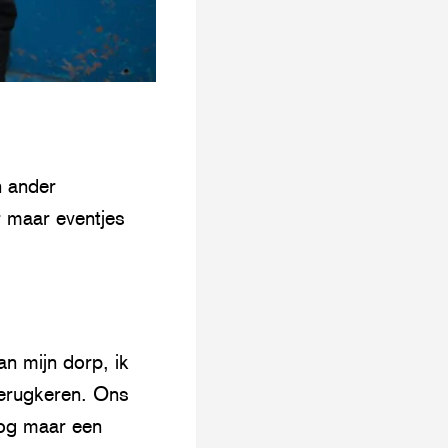
n ander
 maar eventjes
van mijn dorp, ik
terugkeren. Ons
nog maar een