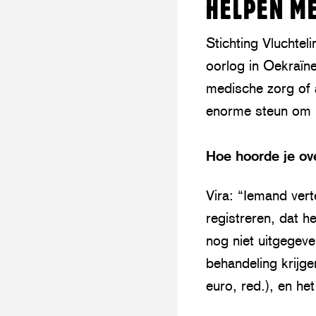
HELPEN ME
Stichting Vluchtel
oorlog in Oekraïne
medische zorg of 
enorme steun om m
Hoe hoorde je ov
Vira: “Iemand ver
registreren, dat h
nog niet uitgegev
behandeling krijg
euro, red.), en het