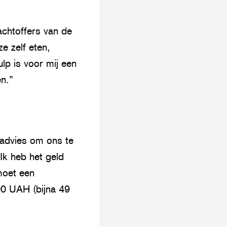
achtoffers van de
e zelf eten,
lp is voor mij een
n.”
 advies om ons te
Ik heb het geld
moet een
00 UAH (bijna 49