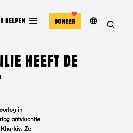
MENU
NT HELPEN
DONEER
ZOEK
ILIE HEEFT DE
”
oorlog in
log ontvluchtte
 Kharkiv. Ze