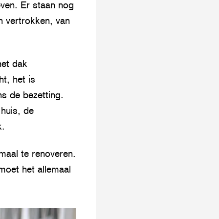
ven. Er staan nog
jn vertrokken, van
het dak
t, het is
ns de bezetting.
huis, de
k.
maal te renoveren.
moet het allemaal