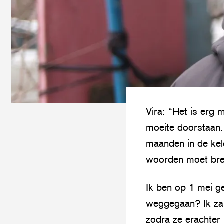
Vira: “Het is erg 
moeite doorstaan.
maanden in de keld
woorden moet bren
Ik ben op 1 mei g
weggegaan? Ik zal
zodra ze erachter