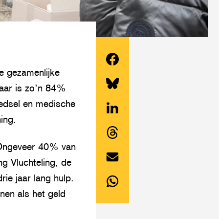
e gezamenlijke
Deel
jaar is zo’n 84%
dit
Share
oedsel en medische
artikel
this
ing.
op
Deel
article
Facebook
dit
on
t. Ongeveer 40% van
Share
artikel
Twitter/Bluesky
g Vluchteling, de
this
op
Deel
ie jaar lang hulp.
article
LinkedIn
dit
nen als het geld
on
Deel
artikel
Threads
dit
via