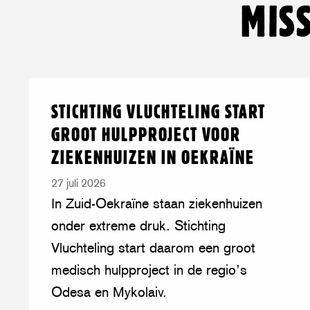
MIS
Lees
over:
STICHTING VLUCHTELING START
meer
Stichting
GROOT HULPPROJECT VOOR
Vluchteling
ZIEKENHUIZEN IN OEKRAÏNE
start
groot
27 juli 2026
hulpproject
In Zuid-Oekraïne staan ziekenhuizen
voor
onder extreme druk. Stichting
ziekenhuizen
Vluchteling start daarom een groot
in
medisch hulpproject in de regio’s
Oekraïne
Odesa en Mykolaiv.