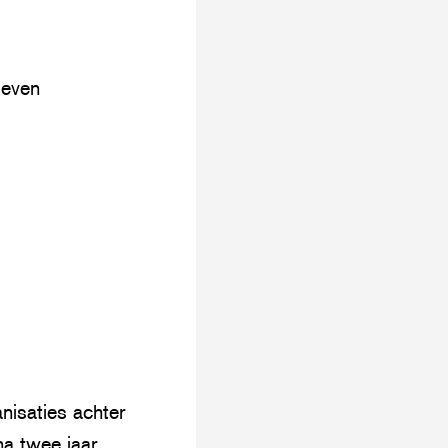
geven
nisaties achter
na twee jaar