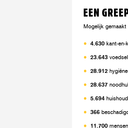
EEN GREEP
Mogelijk gemaakt d
4.630
kant-en-k
23.643
voedsel
28.912
hygiëne
28.637
noodhul
5.694
huishoud
366
beschadigd
11.700
mensen 