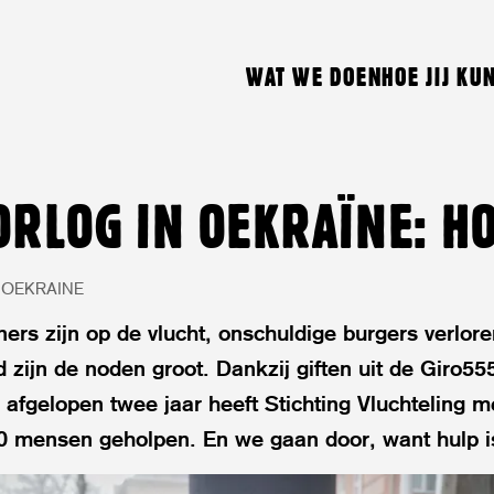
WAT WE DOEN
HOE JIJ KU
ORLOG IN OEKRAÏNE: H
OEKRAINE
ers zijn op de vlucht, onschuldige burgers verlor
d zijn de noden groot. Dankzij giften uit de Giro5
 afgelopen twee jaar heeft Stichting Vluchteling m
 mensen geholpen. En we gaan door, want hulp is