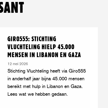
SANT
Lees
over:
GIRO555: STICHTING
meer
Giro555:
VLUCHTELING HIELP 45.000
Stichting
MENSEN IN LIBANON EN GAZA
Vluchteling
hielp
12 mei 2026
45.000
Stichting Vluchteling heeft via Giro555
mensen
in anderhalf jaar bijna 45.000 mensen
in
bereikt met hulp in Libanon en Gaza.
Libanon
Lees wat we hebben gedaan.
en