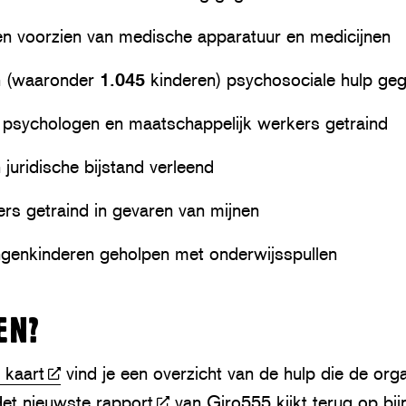
en voorzien van medische apparatuur en medicijnen
 (waaronder
1.045
kinderen) psychosociale hulp ge
e-) psychologen en maatschappelijk werkers getraind
uridische bijstand verleend
s getraind in gevaren van mijnen
ngenkinderen geholpen met onderwijsspullen
EN?
 kaart
vind je een overzicht van de hulp die de orga
et nieuwste rapport
van Giro555 kijkt terug op bij