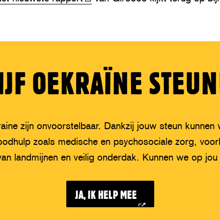
IJF OEKRAÏNE STEU
ine zijn onvoorstelbaar. Dankzij jouw steun kunnen
oodhulp zoals medische en psychosociale zorg, voorl
van landmijnen en veilig onderdak. Kunnen we op jou
JA, IK HELP MEE