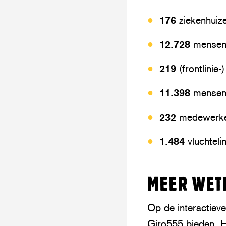
176
ziekenhuiz
12.728
mensen
219
(frontlini
11.398
mensen j
232
medewerker
1.484
vluchteli
MEER WET
Op
de interactieve
Giro555 bieden.
H