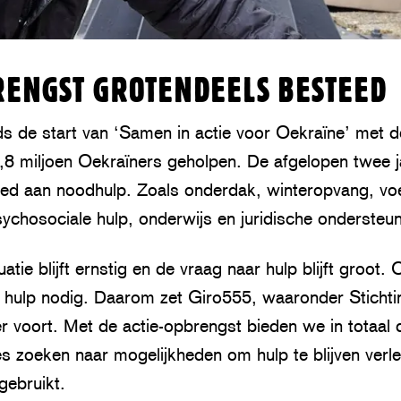
RENGST GROTENDEELS BESTEED
ds de start van ‘Samen in actie voor Oekraïne’ met d
4,8 miljoen Oekraïners geholpen. De afgelopen twee 
eed aan noodhulp. Zoals onderdak, winteropvang, v
ychosociale hulp, onderwijs en juridische ondersteun
uatie blijft ernstig en de vraag naar hulp blijft groo
t hulp nodig. Daarom zet Giro555, waaronder Stichtin
r voort. Met de actie-opbrengst bieden we in totaal dr
s zoeken naar mogelijkheden om hulp te blijven verle
gebruikt.