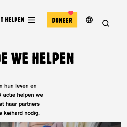
MENU
NT HELPEN
DONEER
ZOEK
OE WE HELPEN
en hun leven en
55-actie helpen we
et haar partners
 keihard nodig.