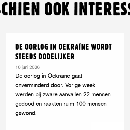
SCHIEN OOK INTERES
Lees
over:
DE OORLOG IN OEKRAÏNE WORDT
meer
De
STEEDS DODELIJKER
oorlog
in
10 juni 2026
Oekraïne
De oorlog in Oekraïne gaat
wordt
onverminderd door. Vorige week
steeds
werden bij zware aanvallen 22 mensen
dodelijker
gedood en raakten ruim 100 mensen
gewond.