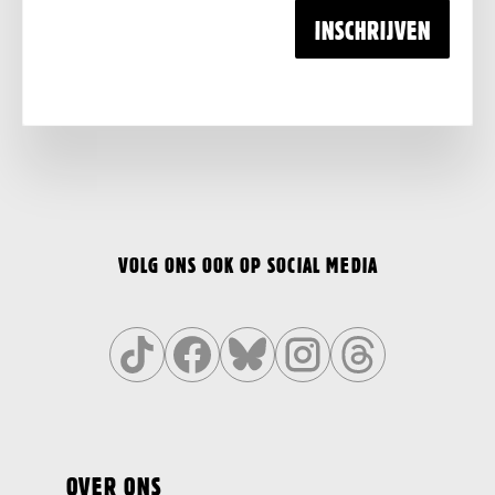
INSCHRIJVEN
VOLG ONS OOK OP SOCIAL MEDIA
Volg
Volg
Volg
Volg
Volg
ons
ons
ons
ons
ons
op
op
op
op
op
OVER ONS