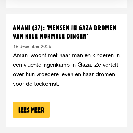
Lees
over:
AMANI (37): ‘MENSEN IN GAZA DROMEN
meer
Amani
VAN HELE NORMALE DINGEN’
(37):
18 december 2025
‘Mensen
Amani woont met haar man en kinderen in
in
een vluchtelingenkamp in Gaza. Ze vertelt
Gaza
over hun vroegere leven en haar dromen
dromen
voor de toekomst.
van
hele
normale
LEES MEER
OVER: AMANI (37): ‘MENSEN IN GAZ
dingen’