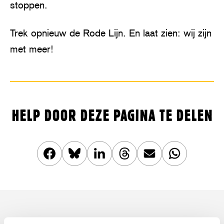
stoppen.
Trek opnieuw de Rode Lijn. En laat zien: wij zijn
met meer!
HELP DOOR DEZE PAGINA TE DELEN
Deel
Share
Deel
Share
Deel
Deel
dit
this
dit
this
dit
dit
artikel
article
artikel
article
artikel
artikel
op
on
op
on
via
op