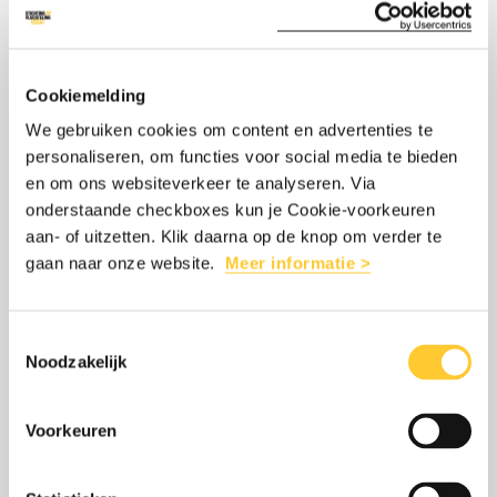
MISSCHIEN OOK
Facebook
Twitter/Bluesky
LinkedIn
Threads
mail
WhatsApp
INTERESSANT
Cookiemelding
We gebruiken cookies om content en advertenties te
Lees
over:
personaliseren, om functies voor social media te bieden
GIRO555: STICHTING VLUCHTELING HIELP
meer
Giro555:
en om ons websiteverkeer te analyseren. Via
45.000 MENSEN IN LIBANON EN GAZA
onderstaande checkboxes kun je Cookie-voorkeuren
Stichting
aan- of uitzetten. Klik daarna op de knop om verder te
12 mei 2026
Vluchteling
gaan naar onze website.
Meer informatie >
Stichting Vluchteling heeft via Giro555 in
hielp
anderhalf jaar bijna 45.000 mensen
45.000
Toestemmingsselectie
bereikt met hulp in Libanon en Gaza. Lees
mensen
Noodzakelijk
wat we hebben gedaan.
in
Libanon
Voorkeuren
en
LEES MEER
OVER: GIRO555: STICHTING VLUCHTE