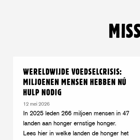
MIS
Lees
over:
WERELDWIJDE VOEDSELCRISIS:
meer
Wereldwijde
MILJOENEN MENSEN HEBBEN NÚ
voedselcrisis:
HULP NODIG
miljoenen
mensen
12 mei 2026
hebben
In 2025 leden 266 miljoen mensen in 47
nú
landen aan honger ernstige honger.
hulp
Lees hier in welke landen de honger het