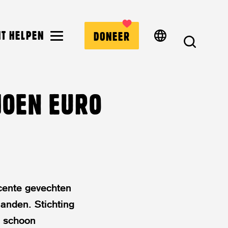
MENU
NT HELPEN
DONEER
ZOEK
JOEN EURO
ecente gevechten
anden. Stichting
r schoon