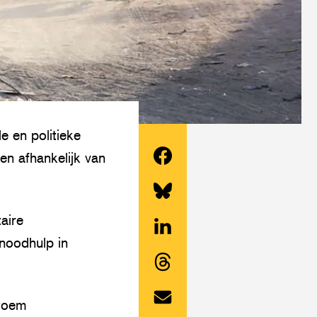
 en politieke
en afhankelijk van
Deel
dit
Share
aire
artikel
this
 noodhulp in
op
Deel
article
Facebook
dit
on
Share
artikel
Twitter/Bluesky
rtoem
this
op