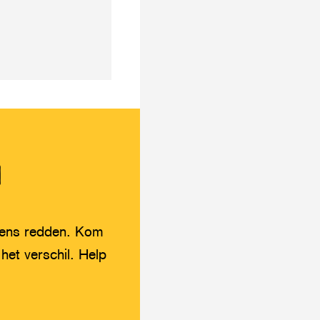
G
evens redden. Kom
et verschil. Help