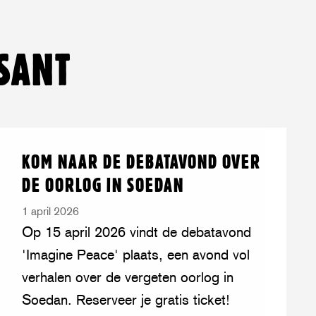
pp
SANT
Lees
over:
KOM NAAR DE DEBATAVOND OVER
meer
Kom
DE OORLOG IN SOEDAN
naar
de
1 april 2026
debatavond
Op 15 april 2026 vindt de debatavond
over
'Imagine Peace' plaats, een avond vol
de
verhalen over de vergeten oorlog in
oorlog
Soedan. Reserveer je gratis ticket!