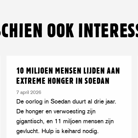
op
on
op
on
via
op
Facebook
Twitter/Bluesky
LinkedIn
Threads
mail
WhatsA
SCHIEN OOK INTERES
Lees
over:
10 MILJOEN MENSEN LIJDEN AAN
meer
10
EXTREME HONGER IN SOEDAN
miljoen
mensen
7 april 2026
lijden
De oorlog in Soedan duurt al drie jaar.
aan
De honger en verwoesting zijn
extreme
gigantisch, en 11 miljoen mensen zijn
honger
gevlucht. Hulp is keihard nodig.