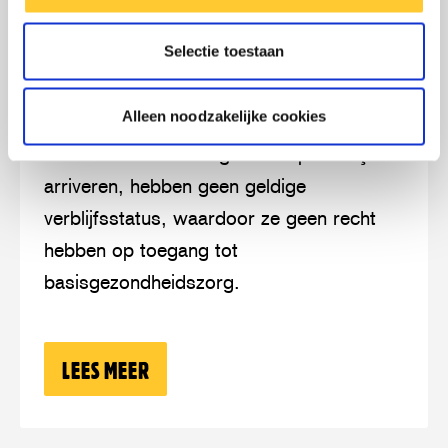
op
Curaçao
Selectie toestaan
Lees
over:
CURAÇAO
meer
Curaçao
Alleen noodzakelijke cookies
De meeste vluchtelingen die op Curaçao
arriveren, hebben geen geldige
verblijfsstatus, waardoor ze geen recht
hebben op toegang tot
basisgezondheidszorg.
LEES MEER
OVER: CURAÇAO