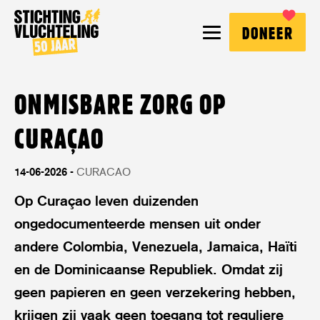
Stichting
MENU
DONEER
Vluchteling
ONMISBARE ZORG OP
CURAÇAO
14-06-2026
CURACAO
Op Curaçao leven duizenden
ongedocumenteerde mensen uit onder
andere Colombia, Venezuela, Jamaica, Haïti
en de Dominicaanse Republiek. Omdat zij
geen papieren en geen verzekering hebben,
krijgen zij vaak geen toegang tot reguliere