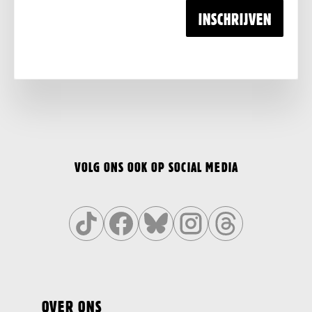
INSCHRIJVEN
VOLG ONS OOK OP SOCIAL MEDIA
Volg
Volg
Volg
Volg
Volg
ons
ons
ons
ons
ons
op
op
op
op
op
OVER ONS