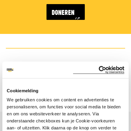
DONEREN
HELP DOOR DEZE PAGINA TE DELEN
Cookiemelding
Deel
Share
Deel
Share
Deel
Deel
We gebruiken cookies om content en advertenties te
personaliseren, om functies voor social media te bieden
dit
this
dit
this
dit
dit
en om ons websiteverkeer te analyseren. Via
artikel
article
artikel
article
artikel
artikel
onderstaande checkboxes kun je Cookie-voorkeuren
op
on
op
on
via
op
aan- of uitzetten. Klik daarna op de knop om verder te