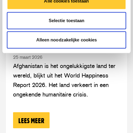
LEES MEER
OVER: WERELDWIJDE VOEDSELCRISIS
Alle cookies toestaan
Selectie toestaan
Lees
over:
AFGHANISTAN OPNIEUW HET
meer
Afghanistan
Alleen noodzakelijke cookies
ONGELUKKIGSTE LAND TER WERELD
opnieuw
25 maart 2026
het
Afghanistan is het ongelukkigste land ter
ongelukkigste
wereld, blijkt uit het World Happiness
land
Report 2026. Het land verkeert in een
ter
ongekende humanitaire crisis.
wereld
LEES MEER
OVER: AFGHANISTAN OPNIEUW HET 