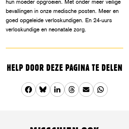
hun moeder opgroeien. Met onder meer veilige
bevallingen in onze medische posten. Meer en
goed opgeleide verloskundigen. En 24-uurs
verloskundige en neonatale zorg.
HELP DOOR DEZE PAGINA TE DELEN
Deel
Share
Deel
Share
Deel
Deel
dit
this
dit
this
dit
dit
artikel
article
artikel
article
artikel
artikel
op
on
op
on
via
op