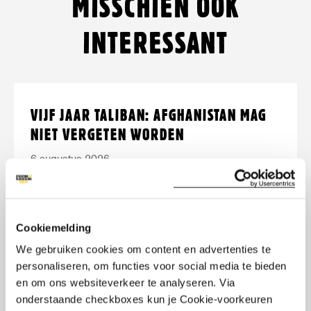
MISSCHIEN OOK
Facebook
Twitter/Bluesky
LinkedIn
Threads
mail
WhatsApp
INTERESSANT
Lees
over:
VIJF JAAR TALIBAN: AFGHANISTAN MAG
meer
Vijf
NIET VERGETEN WORDEN
jaar
6 augustus 2026
Taliban:
Vijf jaar geleden grepen de Taliban
Afghanistan
opnieuw de macht in Afghanistan. We
mag
roepen op om Afghanistan niet te
niet
Cookiemelding
vergeten en internationale steun voort te
vergeten
We gebruiken cookies om content en advertenties te
zetten.
personaliseren, om functies voor social media te bieden
worden
en om ons websiteverkeer te analyseren. Via
onderstaande checkboxes kun je Cookie-voorkeuren