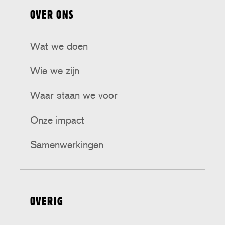
op
op
op
op
op
OVER ONS
Tiktok
Facebook
Bluesky
Instagram
Threads
Wat we doen
Wie we zijn
Waar staan we voor
Onze impact
Samenwerkingen
OVERIG