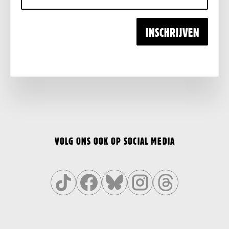
mailadres
INSCHRIJVEN
VOLG ONS OOK OP SOCIAL MEDIA
Volg
Volg
Volg
Volg
Volg
ons
ons
ons
ons
ons