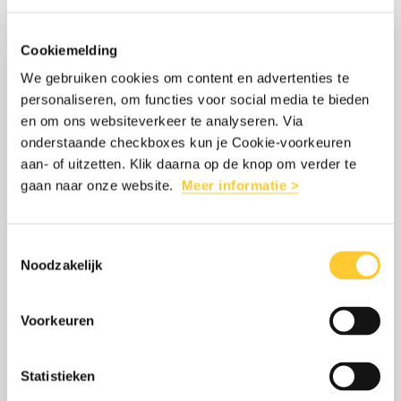
INTERESSANT
Cookiemelding
Lees
over:
We gebruiken cookies om content en advertenties te
personaliseren, om functies voor social media te bieden
VIJF JAAR TALIBAN: AFGHANISTAN MAG
meer
Vijf
en om ons websiteverkeer te analyseren. Via
NIET VERGETEN WORDEN
jaar
onderstaande checkboxes kun je Cookie-voorkeuren
6 augustus 2026
Taliban:
aan- of uitzetten. Klik daarna op de knop om verder te
gaan naar onze website.
Meer informatie >
Vijf jaar geleden grepen de Taliban
Afghanistan
opnieuw de macht in Afghanistan. We
mag
roepen op om Afghanistan niet te
Toestemmingsselectie
niet
Noodzakelijk
vergeten en internationale steun voort te
vergeten
zetten.
worden
Voorkeuren
Statistieken
LEES MEER
OVER: VIJF JAAR TALIBAN: AFGHANI