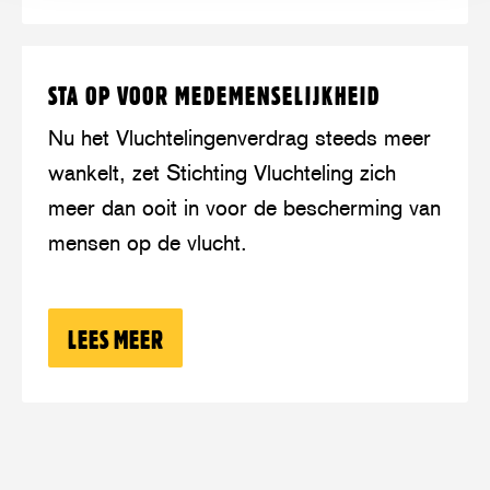
Lees
over:
STA OP VOOR MEDEMENSELIJKHEID
meer
Sta
op
Nu het Vluchtelingenverdrag steeds meer
voor
wankelt, zet Stichting Vluchteling zich
medemenselijkheid
meer dan ooit in voor de bescherming van
mensen op de vlucht.
LEES MEER
OVER: STA OP VOOR MEDEMENSELIJK