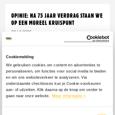
Lees
over:
OPINIE: NA 75 JAAR VERDRAG STAAN WE
meer
Opinie:
OP EEN MOREEL KRUISPUNT
na
28 juli 2026
75
75 jaar na het oprichten van het
jaar
Vluchtelingenverdrag staat het onder
Verdrag
grote druk. Dat is gevaarlijk. Lees het
staan
Cookiemelding
opiniestuk van onze directeur Benoit De
we
We gebruiken cookies om content en advertenties te
personaliseren, om functies voor social media te bieden
Gryse.
op
en om ons websiteverkeer te analyseren. Via
een
onderstaande checkboxes kun je Cookie-voorkeuren
moreel
aan- of uitzetten. Klik daarna op de knop om verder te
LEES MEER
OVER: OPINIE: NA 75 JAAR VERDRAG
gaan naar onze website.
Meer informatie >
kruispunt
Toestemmingsselectie