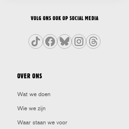
VOLG ONS OOK OP SOCIAL MEDIA
Volg
Volg
Volg
Volg
Volg
ons
ons
ons
ons
ons
op
op
op
op
op
OVER ONS
Tiktok
Facebook
Bluesky
Instagram
Threads
Wat we doen
Wie we zijn
Waar staan we voor