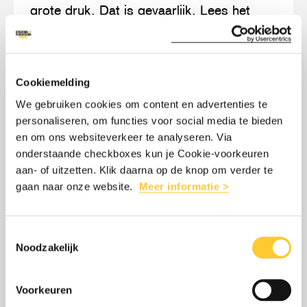
grote druk. Dat is gevaarlijk. Lees het
staan
opiniestuk van onze directeur Benoit De
we
Gryse.
op
een
Cookiemelding
moreel
We gebruiken cookies om content en advertenties te
LEES MEER
OVER: OPINIE: NA 75 JAAR VERDRAG
personaliseren, om functies voor social media te bieden
kruispunt
en om ons websiteverkeer te analyseren. Via
onderstaande checkboxes kun je Cookie-voorkeuren
aan- of uitzetten. Klik daarna op de knop om verder te
Lees
over:
gaan naar onze website.
Meer informatie >
STA OP VOOR MEDEMENSELIJKHEID
meer
Sta
op
Nu het Vluchtelingenverdrag steeds meer
Toestemmingsselectie
voor
wankelt, zet Stichting Vluchteling zich
Noodzakelijk
medemenselijkheid
meer dan ooit in voor de bescherming van
mensen op de vlucht.
Voorkeuren