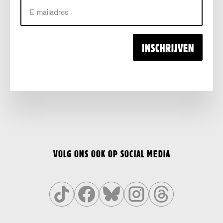
E-
mailadres
INSCHRIJVEN
VOLG ONS OOK OP SOCIAL MEDIA
Volg
Volg
Volg
Volg
Volg