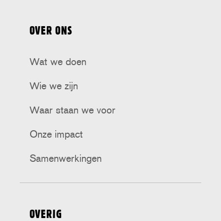
ons
ons
ons
ons
ons
op
op
op
op
op
OVER ONS
Tiktok
Facebook
Bluesky
Instagram
Threads
Wat we doen
Wie we zijn
Waar staan we voor
Onze impact
Samenwerkingen
OVERIG