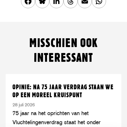
Deel
Share
Deel
Share
Deel
Deel
dit
this
dit
this
dit
dit
artikel
article
artikel
article
artikel
artikel
op
on
op
on
via
op
MISSCHIEN OOK
Facebook
Twitter/Bluesky
LinkedIn
Threads
mail
WhatsApp
INTERESSANT
Lees
over:
OPINIE: NA 75 JAAR VERDRAG STAAN WE
meer
Opinie:
OP EEN MOREEL KRUISPUNT
na
28 juli 2026
75
75 jaar na het oprichten van het
jaar
Vluchtelingenverdrag staat het onder
Verdrag