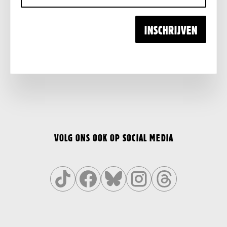
mailadres
INSCHRIJVEN
VOLG ONS OOK OP SOCIAL MEDIA
Volg
Volg
Volg
Volg
Volg
ons
ons
ons
ons
ons