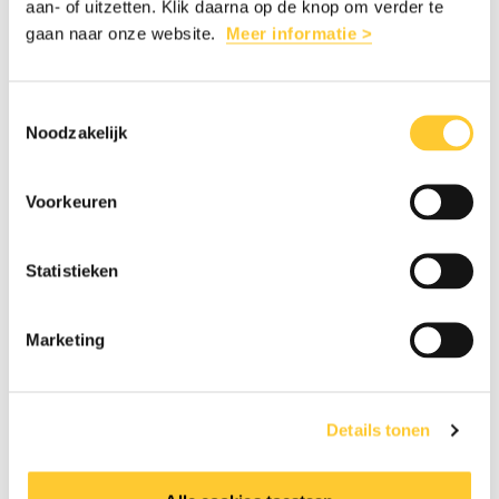
aan- of uitzetten. Klik daarna op de knop om verder te
waarde van vrijheid. Stichting Vluchteling zet
gaan naar onze website.
Meer informatie >
zich dagelijks in om de verhalen van
vluchtelingen te vertellen. Want iedereen
Toestemmingsselectie
verdient de vrijheid om te leven.
Noodzakelijk
Voorkeuren
Foto’s en tekst: Mona van den Berg.
Statistieken
Marketing
HELP DOOR DEZE PAGINA TE DELEN
Details tonen
Deel
Share
Deel
Share
Deel
Deel