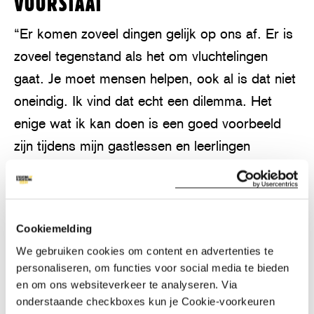
VOORSTAAT
“Er komen zoveel dingen gelijk op ons af. Er is
zoveel tegenstand als het om vluchtelingen
gaat. Je moet mensen helpen, ook al is dat niet
oneindig. Ik vind dat echt een dilemma. Het
enige wat ik kan doen is een goed voorbeeld
zijn tijdens mijn gastlessen en leerlingen
tolerantie meegeven. Aan het einde van mijn
leven wil ik kunnen zeggen dat ik een
verschilletje heb kunnen maken, hoe klein ook.”
Cookiemelding
VERTELLEN OM NIET TE VERGETEN
We gebruiken cookies om content en advertenties te
personaliseren, om functies voor social media te bieden
De verhalen uit de Tweede Wereldoorlog
en om ons websiteverkeer te analyseren. Via
onderstaande checkboxes kun je Cookie-voorkeuren
moeten we levend houden; ze leren ons de