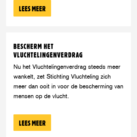
LEES MEER
OVER: STA OP VOOR MEDEMENSELIJK
Lees
over:
BESCHERM HET
meer
Bescherm
VLUCHTELINGENVERDRAG
het
Vluchtelingenverdrag
Nu het Vluchtelingenverdrag steeds meer
wankelt, zet Stichting Vluchteling zich
meer dan ooit in voor de bescherming van
mensen op de vlucht.
LEES MEER
OVER: BESCHERM HET VLUCHTELING