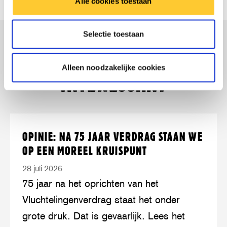
Alle cookies toestaan
dit
this
dit
this
dit
dit
artikel
article
artikel
article
artikel
artikel
Selectie toestaan
op
on
op
on
via
op
MISSCHIEN OOK
Facebook
Twitter/Bluesky
LinkedIn
Threads
mail
WhatsApp
Alleen noodzakelijke cookies
INTERESSANT
Lees
over:
OPINIE: NA 75 JAAR VERDRAG STAAN WE
meer
Opinie:
OP EEN MOREEL KRUISPUNT
na
28 juli 2026
75
75 jaar na het oprichten van het
jaar
Vluchtelingenverdrag staat het onder
Verdrag
grote druk. Dat is gevaarlijk. Lees het
staan