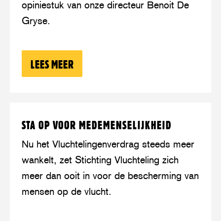
opiniestuk van onze directeur Benoit De
we
Gryse.
op
een
moreel
LEES MEER
OVER: OPINIE: NA 75 JAAR VERDRAG
kruispunt
Lees
over:
STA OP VOOR MEDEMENSELIJKHEID
meer
Sta
op
Nu het Vluchtelingenverdrag steeds meer
voor
wankelt, zet Stichting Vluchteling zich
medemenselijkheid
meer dan ooit in voor de bescherming van
mensen op de vlucht.