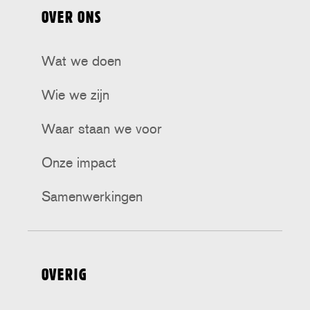
op
op
op
op
op
OVER ONS
Tiktok
Facebook
Bluesky
Instagram
Threads
Wat we doen
Wie we zijn
Waar staan we voor
Onze impact
Samenwerkingen
OVERIG