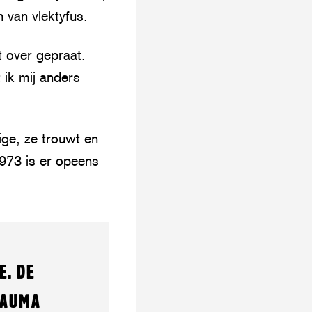
n van vlektyfus.
t over gepraat.
 ik mij anders
ige, ze trouwt en
1973 is er opeens
E. DE
RAUMA