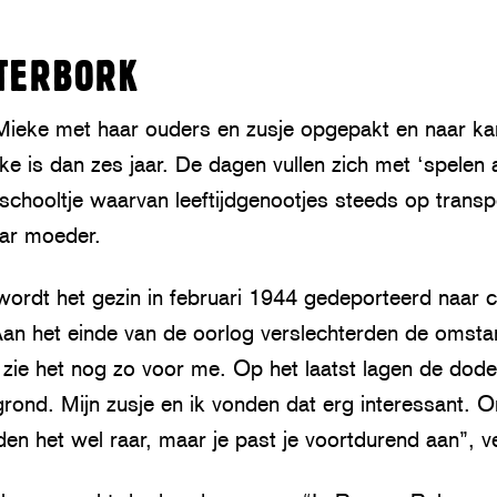
TERBORK
Mieke met haar ouders en zusje opgepakt en naar 
e is dan zes jaar. De dagen vullen zich met ‘spelen 
 schooltje waarvan leeftijdgenootjes steeds op trans
ar moeder.
 wordt het gezin in februari 1944 gedeporteerd naar
an het einde van de oorlog verslechterden de omsta
 zie het nog zo voor me. Op het laatst lagen de dod
grond. Mijn zusje en ik vonden dat erg interessant. 
n het wel raar, maar je past je voortdurend aan”, v