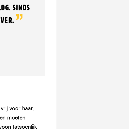
OG. SINDS
OVER.
vrij voor haar,
sen moeten
oon fatsoenlijk