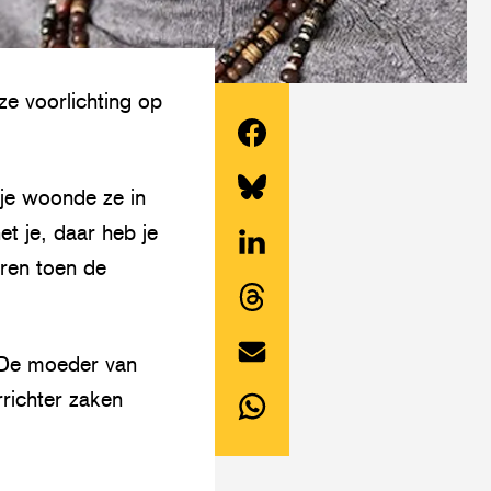
e voorlichting op
Deel
je woonde ze in
dit
Share
t je, daar heb je
artikel
this
aren toen de
op
Deel
article
Facebook
dit
on
Share
artikel
Twitter/Bluesky
 De moeder van
this
op
Deel
richter zaken
article
LinkedIn
dit
on
Deel
artikel
Threads
dit
via