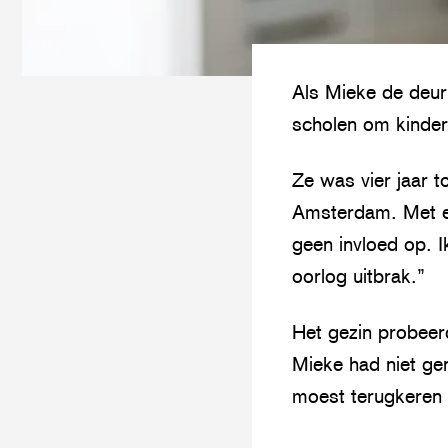
Als Mieke de deur
scholen om kindere
Ze was vier jaar 
Amsterdam. Met een
geen invloed op. 
oorlog uitbrak.”
Het gezin probeer
Mieke had niet ge
moest terugkeren
Bekijk de video
P