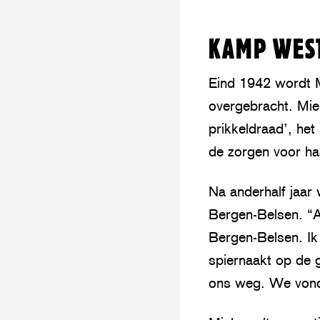
l
a
KAMP WES
y
Eind 1942 wordt 
overgebracht. Miek
prikkeldraad’, het
de zorgen voor ha
Na anderhalf jaar
Bergen-Belsen. “A
Bergen-Belsen. Ik
spiernaakt op de 
ons weg. We vonde