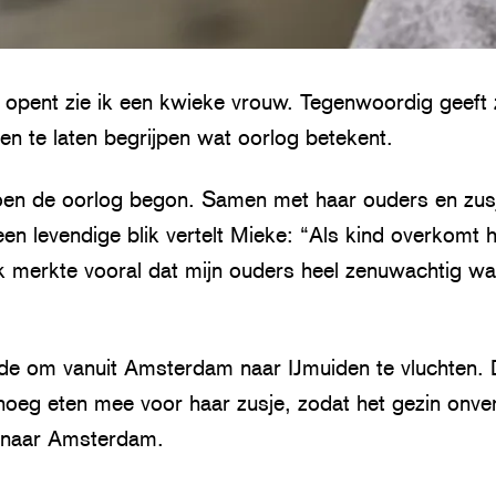
 opent zie ik een kwieke vrouw. Tegenwoordig geeft z
n te laten begrijpen wat oorlog betekent.
toen de oorlog begon. Samen met haar ouders en zus
 levendige blik vertelt Mieke: “Als kind overkomt he
Ik merkte vooral dat mijn ouders heel zenuwachtig w
de om vanuit Amsterdam naar IJmuiden te vluchten.
noeg eten mee voor haar zusje, zodat het gezin onver
 naar Amsterdam.