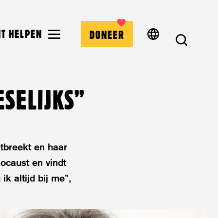
MENU
NT HELPEN
DONEER
ZOEK
SELIJKS”
itbreekt en haar
locaust en vindt
ik altijd bij me”,