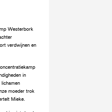
artikel
mail
op
WhatsApp
kamp Westerbork
achter
port verdwijnen en
 concentratiekamp
ndigheden in
e lichamen
Onze moeder trok
ertelt Mieke.