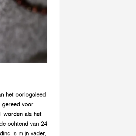
an het oorlogsleed
n gereed voor
l worden als het
n de ochtend van 24
ding is mijn vader,