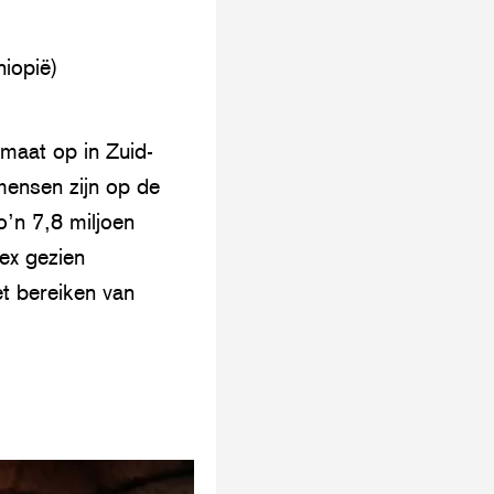
iopië)
lmaat op in Zuid-
mensen zijn op de
o’n 7,8 miljoen
ex gezien
et bereiken van