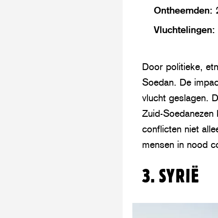
Ontheemden:
2
Vluchtelingen:
Door politieke, et
Soedan. De impact
vlucht geslagen. D
Zuid-Soedanezen k
conflicten niet al
mensen in nood co
3. SYRIË