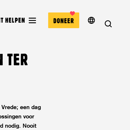
MENU
NT HELPEN
DONEER
ZOEK
N TER
 Vrede; een dag
lossingen voor
d nodig. Nooit