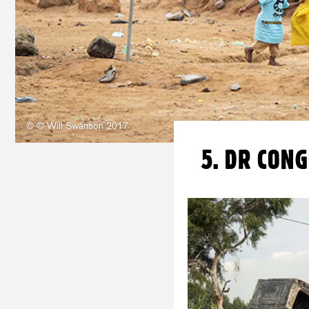
© © Will Swanson 2017
5. DR CON