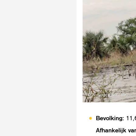
© A. Surprenant / IRC
Bevolking:
11,
Afhankelijk va