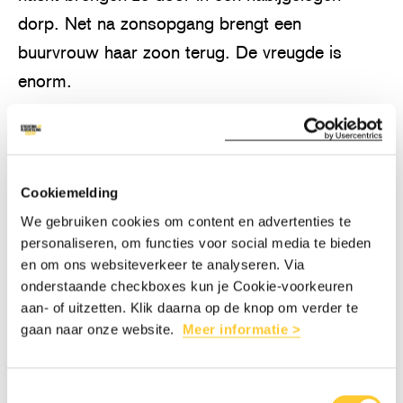
dorp. Net na zonsopgang brengt een
buurvrouw haar zoon terug. De vreugde is
enorm.
Vroeg in de ochtend gaat Nurul terug naar zijn
verwoeste huis. Er is niets meer van over! Hij is
verdrietig: ‘Er is niets meer over! Niets. Ik heb
Cookiemelding
niet eens geld om eten te kopen. Het is
We gebruiken cookies om content en advertenties te
personaliseren, om functies voor social media te bieden
allemaal zo snel gegaan dat ik niets uit het vuur
en om ons websiteverkeer te analyseren. Via
heb kunnen redden. Ik hoop wat materiaal te
onderstaande checkboxes kun je Cookie-voorkeuren
krijgen om het huis weer op te bouwen. Ik weet
aan- of uitzetten. Klik daarna op de knop om verder te
gaan naar onze website.
Meer informatie >
als vluchteling hoe het is om je leven vanuit het
niets te moeten opbouwen.
Toestemmingsselectie