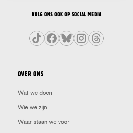
VOLG ONS OOK OP SOCIAL MEDIA
Volg
Volg
Volg
Volg
Volg
ons
ons
ons
ons
ons
op
op
op
op
op
OVER ONS
Tiktok
Facebook
Bluesky
Instagram
Threads
Wat we doen
Wie we zijn
Waar staan we voor