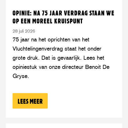
Lees
over:
OPINIE: NA 75 JAAR VERDRAG STAAN WE
meer
Opinie:
OP EEN MOREEL KRUISPUNT
na
28 juli 2026
75
75 jaar na het oprichten van het
jaar
Vluchtelingenverdrag staat het onder
Verdrag
grote druk. Dat is gevaarlijk. Lees het
staan
opiniestuk van onze directeur Benoit De
we
Gryse.
op
een
moreel
LEES MEER
OVER: OPINIE: NA 75 JAAR VERDRAG
kruispunt