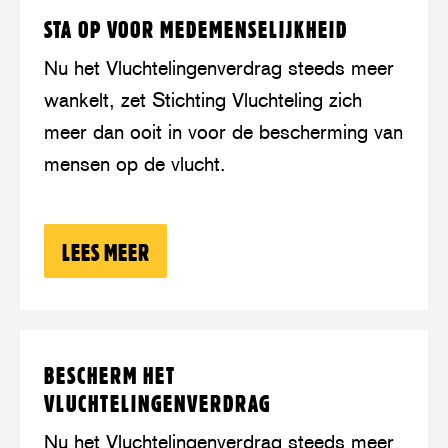
Lees
over:
STA OP VOOR MEDEMENSELIJKHEID
meer
Sta
op
Nu het Vluchtelingenverdrag steeds meer
voor
wankelt, zet Stichting Vluchteling zich
medemenselijkheid
meer dan ooit in voor de bescherming van
mensen op de vlucht.
LEES MEER
OVER: STA OP VOOR MEDEMENSELIJK
Lees
over:
BESCHERM HET
meer
Bescherm
VLUCHTELINGENVERDRAG
het
Vluchtelingenverdrag
Nu het Vluchtelingenverdrag steeds meer