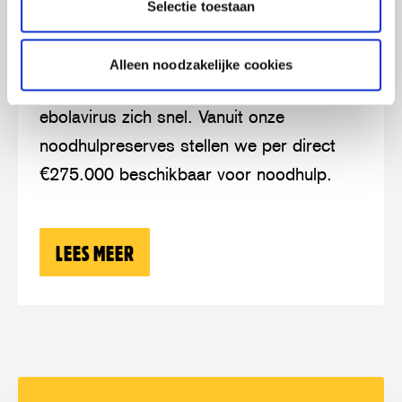
GRIJPT RAZENDSNEL OM ZICH HEEN
uitbraak
Selectie toestaan
19 mei 2026
in
In het oosten van Congo en in Oeganda
Congo
Alleen noodzakelijke cookies
verspreidt een zeldzame variant van het
en
ebolavirus zich snel. Vanuit onze
Oeganda
noodhulpreserves stellen we per direct
grijpt
€275.000 beschikbaar voor noodhulp.
razendsnel
om
zich
LEES MEER
OVER: EBOLA-UITBRAAK IN CONGO E
heen