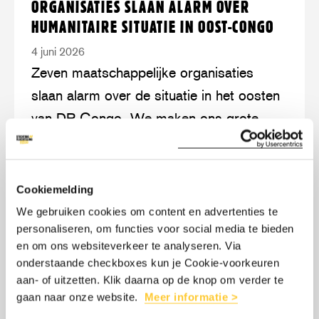
ORGANISATIES SLAAN ALARM OVER
meer
Organisaties
HUMANITAIRE SITUATIE IN OOST-CONGO
slaan
4 juni 2026
alarm
Zeven maatschappelijke organisaties
over
slaan alarm over de situatie in het oosten
humanitaire
van DR Congo. We maken ons grote
situatie
zorgen over een van de grootste
in
humanitaire crises ter wereld.
Oost-
Congo
Cookiemelding
We gebruiken cookies om content en advertenties te
LEES MEER
OVER: ORGANISATIES SLAAN ALARM O
personaliseren, om functies voor social media te bieden
en om ons websiteverkeer te analyseren. Via
onderstaande checkboxes kun je Cookie-voorkeuren
aan- of uitzetten. Klik daarna op de knop om verder te
Lees
over:
gaan naar onze website.
Meer informatie >
STICHTING VLUCHTELING START EBOLA-
meer
Stichting