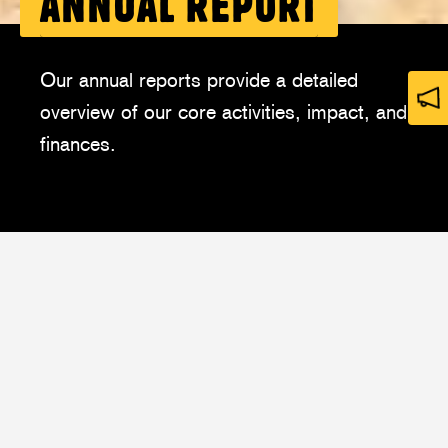
ANNUAL REPORT
Our annual reports provide a detailed
overview of our core activities, impact, and
op
ni
finances.
ANNUAL REPORT 2025
We helped over 1.4 million people on the
move through 101 emergency aid
programmes in 30 countries.