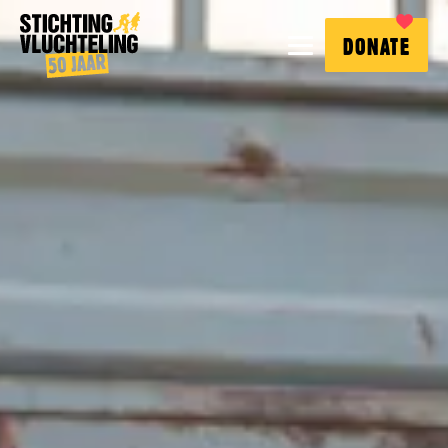
Stichting
MENU
DONATE
Vluchteling