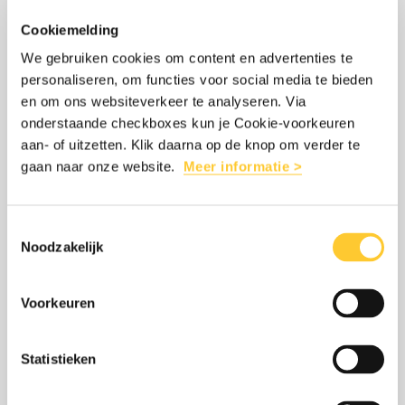
Cookiemelding
Lees
over:
We gebruiken cookies om content en advertenties te
personaliseren, om functies voor social media te bieden
BESCHERM HET
meer
Bescherm
en om ons websiteverkeer te analyseren. Via
VLUCHTELINGENVERDRAG
het
onderstaande checkboxes kun je Cookie-voorkeuren
Vluchtelingenverdrag
Nu het Vluchtelingenverdrag steeds meer
aan- of uitzetten. Klik daarna op de knop om verder te
gaan naar onze website.
Meer informatie >
wankelt, zet Stichting Vluchteling zich
meer dan ooit in voor de bescherming van
mensen op de vlucht.
Toestemmingsselectie
Noodzakelijk
Voorkeuren
LEES MEER
OVER: BESCHERM HET VLUCHTELING
Statistieken
Lees
over: