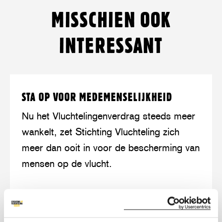
op
on
op
on
via
op
MISSCHIEN OOK
Facebook
Twitter/Bluesky
LinkedIn
Threads
mail
WhatsApp
INTERESSANT
Lees
over:
STA OP VOOR MEDEMENSELIJKHEID
meer
Sta
op
Nu het Vluchtelingenverdrag steeds meer
voor
wankelt, zet Stichting Vluchteling zich
medemenselijkheid
meer dan ooit in voor de bescherming van
mensen op de vlucht.
LEES MEER
OVER: STA OP VOOR MEDEMENSELIJK