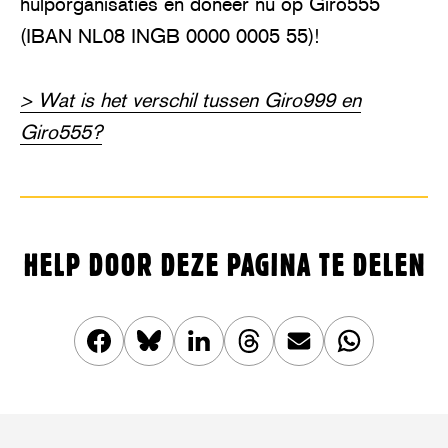
hulporganisaties en doneer nu op Giro555
(IBAN NL08 INGB 0000 0005 55)!
> Wat is het verschil tussen Giro999 en
Giro555?
HELP DOOR DEZE PAGINA TE DELEN
Deel
Share
Deel
Share
Deel
Deel
dit
this
dit
this
dit
dit
artikel
article
artikel
article
artikel
artikel