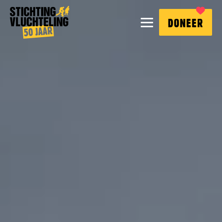
Stichting
MENU
DONEER
Vluchteling